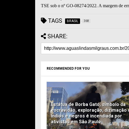
TSE sob o nº GO-08274/2022. A margem de erro 
TAGS
BRASIL
368
SHARE:
RECOMMENDED FOR YOU
Estátua de Borba Gato, símbolo da
escravidão, exploração, dizimação 
índios e negros é incendiada por
ativistas em São Paulo