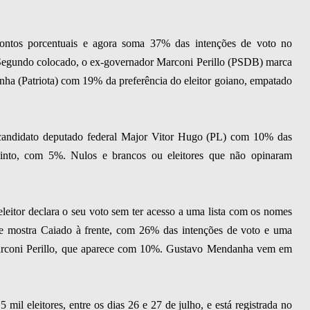
ontos porcentuais e agora soma 37% das intenções de voto no
 Segundo colocado, o ex-governador Marconi Perillo (PSDB) marca
ha (Patriota) com 19% da preferência do eleitor goiano, empatado
-candidato deputado federal Major Vitor Hugo (PL) com 10% das
into, com 5%. Nulos e brancos ou eleitores que não opinaram
eitor declara o seu voto sem ter acesso a uma lista com os nomes
me mostra Caiado à frente, com 26% das intenções de voto e uma
arconi Perillo, que aparece com 10%. Gustavo Mendanha vem em
 mil eleitores, entre os dias 26 e 27 de julho, e está registrada no