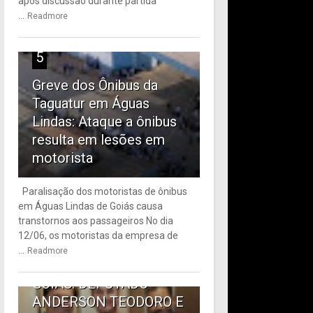
após discussão durante partida
...
Readmore
5
Greve dos Ônibus da
Taguatur em Águas
Lindas: Ataque a ônibus
resulta em lesões em
motorista
Paralisação dos motoristas de ônibus
em Águas Lindas de Goiás causa
6
transtornos aos passageiros No dia
12/06, os motoristas da empresa de
TRANSPORTE PÚBLICO
...
Readmore
EM ÁGUAS LINDAS DE
GOIÁS: DEPUTADO
ANDERSON TEODORO E