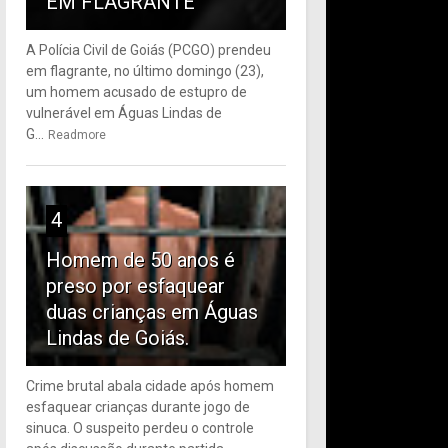
EM FLAGRANTE
A Polícia Civil de Goiás (PCGO) prendeu
em flagrante, no último domingo (23),
um homem acusado de estupro de
vulnerável em Águas Lindas de
G...
Readmore
4
Homem de 50 anos é
preso por esfaquear
duas crianças em Águas
Lindas de Goiás.
Crime brutal abala cidade após homem
esfaquear crianças durante jogo de
sinuca. O suspeito perdeu o controle