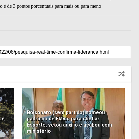
é de 3 pontos porcentuais para mais ou para meno
Bolsonaro (sem partido) nomeou
de
padrinho de Flávio para chefiar
Esporte, vetou auxílio e acabou com
ministério