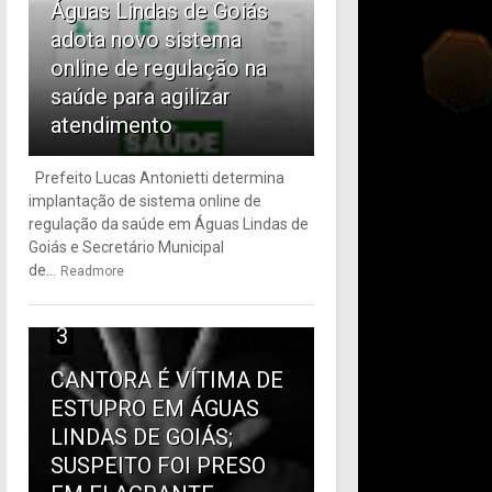
Águas Lindas de Goiás
adota novo sistema
online de regulação na
saúde para agilizar
atendimento
Prefeito Lucas Antonietti determina
implantação de sistema online de
regulação da saúde em Águas Lindas de
Goiás e Secretário Municipal
de...
Readmore
3
CANTORA É VÍTIMA DE
ESTUPRO EM ÁGUAS
LINDAS DE GOIÁS;
SUSPEITO FOI PRESO