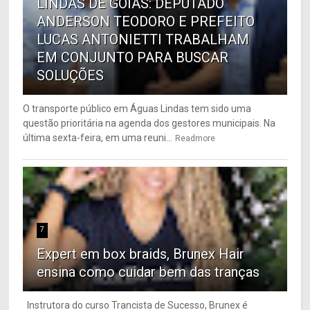
LINDAS DE GOIÁS: DEPUTADO
ANDERSON TEODORO E PREFEITO
LUCAS ANTONIETTI TRABALHAM
EM CONJUNTO PARA BUSCAR
SOLUÇÕES
O transporte público em Águas Lindas tem sido uma
questão prioritária na agenda dos gestores municipais. Na
última sexta-feira, em uma reuni...
Readmore
7
Expert em box braids, Brunex Hair
ensina como cuidar bem das tranças
Instrutora do curso Trancista de Sucesso, Brunex é