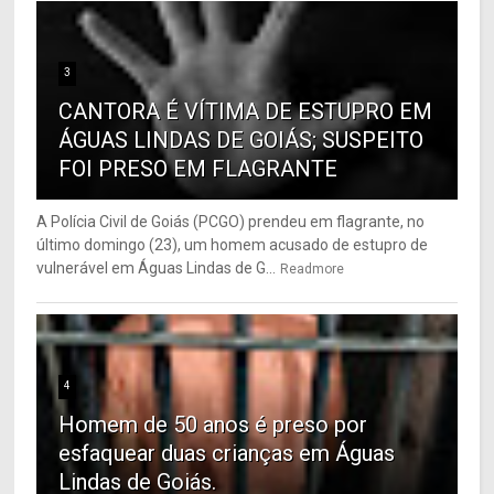
3
CANTORA É VÍTIMA DE ESTUPRO EM
ÁGUAS LINDAS DE GOIÁS; SUSPEITO
FOI PRESO EM FLAGRANTE
A Polícia Civil de Goiás (PCGO) prendeu em flagrante, no
último domingo (23), um homem acusado de estupro de
vulnerável em Águas Lindas de G...
Readmore
4
Homem de 50 anos é preso por
esfaquear duas crianças em Águas
Lindas de Goiás.