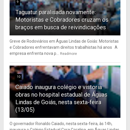
9
Taguatur paralisada novamente:
Motoristas e Cobradores cruzam os
braços em busca de reivindicações
Greve de Rodoviários em Águas Lindas de Goiás: Motoristas
e Cobradores enfrentavam direitos trabalhistas há anos A
empresa enfrenta nova p...
Readmore
10
Caiado inaugura colégio e vistoria
obras no hospital estadual de Águas
Lindas de Goiás, nesta sexta-feira
(13/05)
O governador Ronaldo Caiado, nesta sexta-feira, às 14h,
inaugura o Colégio Estadual Cora Coralina, em Águas Lindas