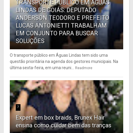
TRANSPORTE PÚBLICO EM ÁGUAS
LINDAS DE GOIÁS: DEPUTADO
ANDERSON TEODORO E PREFEITO
LUCAS ANTONIETTI TRABALHAM
EM CONJUNTO PARA BUSCAR
SOLUÇÕES
O transporte público em Águas Lindas tem sido uma
questão prioritária na agenda dos gestores municipais. Na
última sexta-feira, em uma reuni...
Readmore
7
Expert em box braids, Brunex Hair
ensina como cuidar bem das tranças