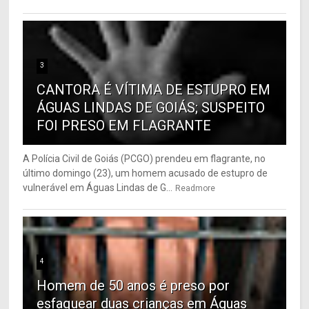
3
CANTORA É VÍTIMA DE ESTUPRO EM
ÁGUAS LINDAS DE GOIÁS; SUSPEITO
FOI PRESO EM FLAGRANTE
A Polícia Civil de Goiás (PCGO) prendeu em flagrante, no
último domingo (23), um homem acusado de estupro de
vulnerável em Águas Lindas de G...
Readmore
4
Homem de 50 anos é preso por
esfaquear duas crianças em Águas