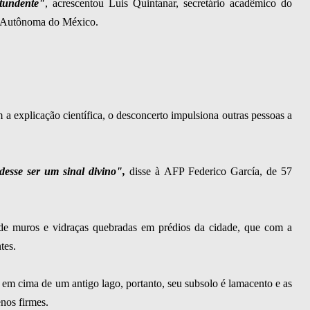
tundente"
, acrescentou Luis Quintanar, secretário acadêmico do
al Autônoma do México.
 a explicação científica, o desconcerto impulsiona outras pessoas a
esse ser um sinal divino",
disse à AFP Federico García, de 57
a de muros e vidraças quebradas em prédios da cidade, que com a
tes.
a em cima de um antigo lago, portanto, seu subsolo é lamacento e as
enos firmes.