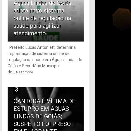
Águas Lindas de Goiás
adota novo sistema
online de regulação na
saúde para agilizar
atendimento
Prefeito Lucas Antonietti determina
implantação de sistema online de
regulação da saúde em Águas Lindas de
Goiás e Secretário Municipal
de...
Readmore
3
CANTORA É VÍTIMA DE
ESTUPRO EM ÁGUAS
LINDAS DE GOIÁS;
SUSPEITO FOI PRESO