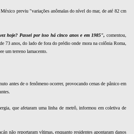
 México previu "variações anômalas do nível do mar, de até 82 cm
vez hoje? Passei por isso há cinco anos e em 1985",
comentou,
de 73 anos, do lado de fora do prédio onde mora na colônia Roma,
bre um terreno lamacento.
inuto antes de o fenômeno ocorrer, provocando cenas de pânico em
antes.
nergia, que afetaram uma linha de metrô, informou em coletiva de
acán não reportaram vítimas, enquanto residentes apontaram danos