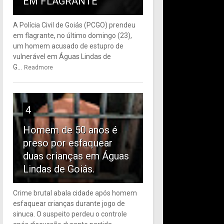
EM FLAGRANTE
A Polícia Civil de Goiás (PCGO) prendeu
em flagrante, no último domingo (23),
um homem acusado de estupro de
vulnerável em Águas Lindas de
G...
Readmore
4
Homem de 50 anos é
preso por esfaquear
duas crianças em Águas
Lindas de Goiás.
Crime brutal abala cidade após homem
esfaquear crianças durante jogo de
sinuca. O suspeito perdeu o controle