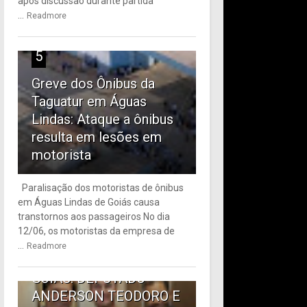
após discussão durante partida
...
Readmore
5
Greve dos Ônibus da
Taguatur em Águas
Lindas: Ataque a ônibus
resulta em lesões em
motorista
Paralisação dos motoristas de ônibus
em Águas Lindas de Goiás causa
6
transtornos aos passageiros No dia
12/06, os motoristas da empresa de
TRANSPORTE PÚBLICO
...
Readmore
EM ÁGUAS LINDAS DE
GOIÁS: DEPUTADO
ANDERSON TEODORO E