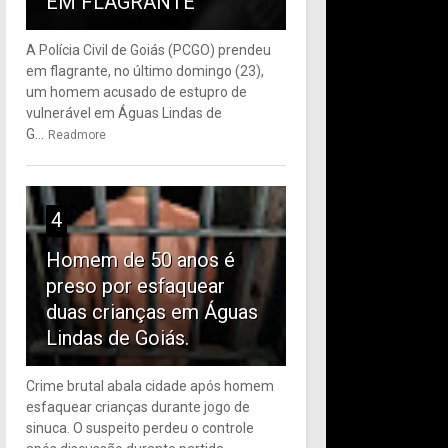
EM FLAGRANTE
A Polícia Civil de Goiás (PCGO) prendeu
em flagrante, no último domingo (23),
um homem acusado de estupro de
vulnerável em Águas Lindas de
G...
Readmore
4
Homem de 50 anos é
preso por esfaquear
duas crianças em Águas
Lindas de Goiás.
Crime brutal abala cidade após homem
esfaquear crianças durante jogo de
sinuca. O suspeito perdeu o controle