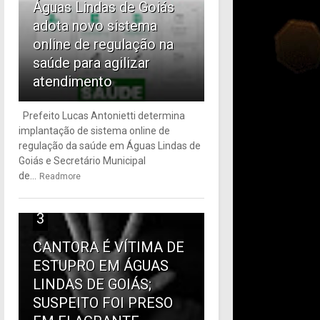
Águas Lindas de Goiás
adota novo sistema
online de regulação na
saúde para agilizar
atendimento
Prefeito Lucas Antonietti determina
implantação de sistema online de
regulação da saúde em Águas Lindas de
Goiás e Secretário Municipal
de...
Readmore
3
CANTORA É VÍTIMA DE
ESTUPRO EM ÁGUAS
LINDAS DE GOIÁS;
SUSPEITO FOI PRESO