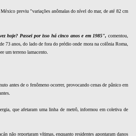
 México previu "variações anômalas do nível do mar, de até 82 cm
vez hoje? Passei por isso há cinco anos e em 1985",
comentou,
de 73 anos, do lado de fora do prédio onde mora na colônia Roma,
bre um terreno lamacento.
inuto antes de o fenômeno ocorrer, provocando cenas de pânico em
antes.
nergia, que afetaram uma linha de metrô, informou em coletiva de
acán não reportaram vítimas, enquanto residentes apontaram danos