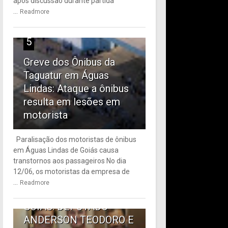
após discussão durante partida
...
Readmore
5
Greve dos Ônibus da
Taguatur em Águas
Lindas: Ataque a ônibus
resulta em lesões em
motorista
Paralisação dos motoristas de ônibus
em Águas Lindas de Goiás causa
6
transtornos aos passageiros No dia
12/06, os motoristas da empresa de
TRANSPORTE PÚBLICO
...
Readmore
EM ÁGUAS LINDAS DE
GOIÁS: DEPUTADO
ANDERSON TEODORO E