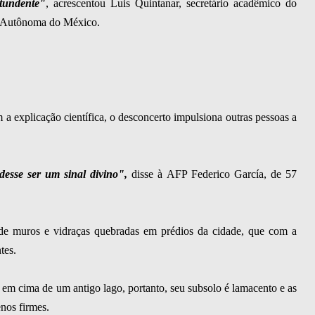
tundente"
, acrescentou Luis Quintanar, secretário acadêmico do
al Autônoma do México.
 a explicação científica, o desconcerto impulsiona outras pessoas a
esse ser um sinal divino",
disse à AFP Federico García, de 57
a de muros e vidraças quebradas em prédios da cidade, que com a
tes.
a em cima de um antigo lago, portanto, seu subsolo é lamacento e as
enos firmes.