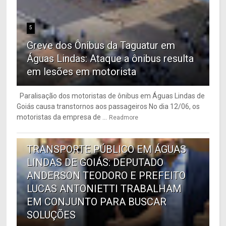
5
Greve dos Ônibus da Taguatur em
Águas Lindas: Ataque a ônibus resulta
em lesões em motorista
Paralisação dos motoristas de ônibus em Águas Lindas de
Goiás causa transtornos aos passageiros No dia 12/06, os
motoristas da empresa de ...
Readmore
6
TRANSPORTE PÚBLICO EM ÁGUAS
LINDAS DE GOIÁS: DEPUTADO
ANDERSON TEODORO E PREFEITO
LUCAS ANTONIETTI TRABALHAM
EM CONJUNTO PARA BUSCAR
SOLUÇÕES