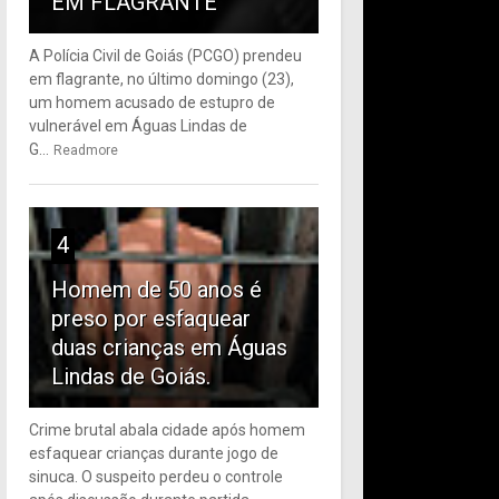
EM FLAGRANTE
A Polícia Civil de Goiás (PCGO) prendeu
em flagrante, no último domingo (23),
um homem acusado de estupro de
vulnerável em Águas Lindas de
G...
Readmore
4
Homem de 50 anos é
preso por esfaquear
duas crianças em Águas
Lindas de Goiás.
Crime brutal abala cidade após homem
esfaquear crianças durante jogo de
sinuca. O suspeito perdeu o controle