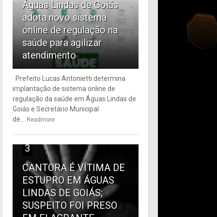
Águas Lindas de Goiás
adota novo sistema
online de regulação na
saúde para agilizar
atendimento
Prefeito Lucas Antonietti determina
implantação de sistema online de
regulação da saúde em Águas Lindas de
Goiás e Secretário Municipal
de...
Readmore
3
CANTORA É VÍTIMA DE
ESTUPRO EM ÁGUAS
LINDAS DE GOIÁS;
SUSPEITO FOI PRESO