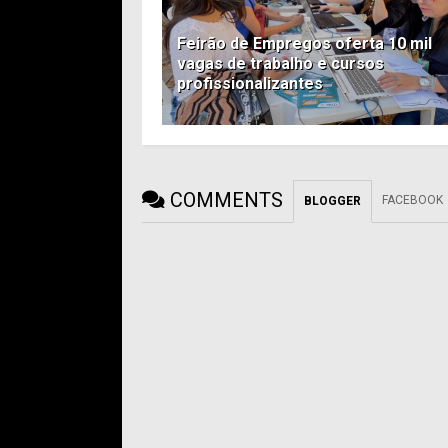
Feirão de Empregos oferta 10 mil
vagas de trabalho e cursos
profissionalizantes
COMMENTS
FACEBOOK
BLOGGER