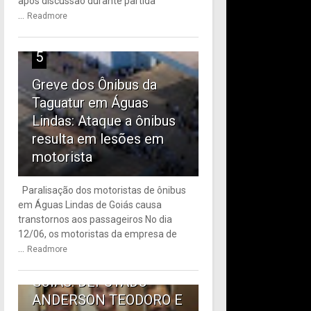
após discussão durante partida
...
Readmore
5
Greve dos Ônibus da
Taguatur em Águas
Lindas: Ataque a ônibus
resulta em lesões em
motorista
Paralisação dos motoristas de ônibus
em Águas Lindas de Goiás causa
6
transtornos aos passageiros No dia
12/06, os motoristas da empresa de
TRANSPORTE PÚBLICO
...
Readmore
EM ÁGUAS LINDAS DE
GOIÁS: DEPUTADO
ANDERSON TEODORO E