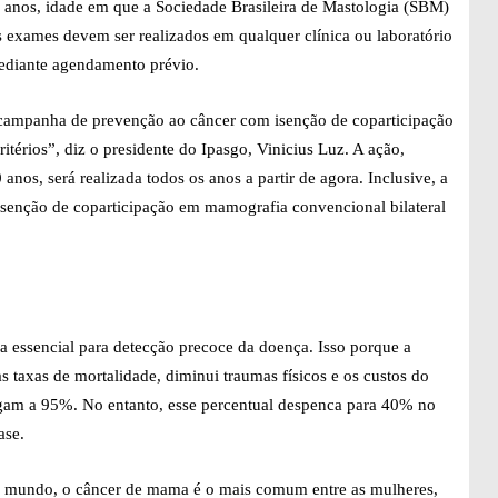
0 anos, idade em que a Sociedade Brasileira de Mastologia (SBM)
 exames devem ser realizados em qualquer clínica ou laboratório
mediante agendamento prévio.
a campanha de prevenção ao câncer com isenção de coparticipação
itérios”, diz o presidente do Ipasgo, Vinicius Luz. A ação,
os, será realizada todos os anos a partir de agora. Inclusive, a
isenção de coparticipação em mamografia convencional bilateral
a essencial para detecção precoce da doença. Isso porque a
as taxas de mortalidade, diminui traumas físicos e os custos do
hegam a 95%. No entanto, esse percentual despenca para 40% no
ase.
o mundo, o câncer de mama é o mais comum entre as mulheres,