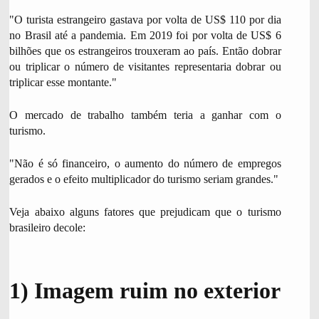
g
I
e
"O turista estrangeiro gastava por volta de US$ 110 por dia
T
n
O
no Brasil até a pandemia. Em 2019 foi por volta de US$ 6
d
,
bilhões que os estrangeiros trouxeram ao país. Então dobrar
a
ou triplicar o número de visitantes representaria dobrar ou
d
triplicar esse montante."
a
f
o
O mercado de trabalho também teria a ganhar com o
t
turismo.
o
,
"Não é só financeiro, o aumento do número de empregos
gerados e o efeito multiplicador do turismo seriam grandes."
Veja abaixo alguns fatores que prejudicam que o turismo
brasileiro decole:
1) Imagem ruim no exterior