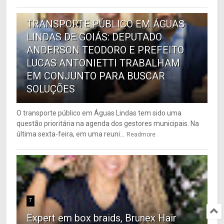
6
TRANSPORTE PÚBLICO EM ÁGUAS
LINDAS DE GOIÁS: DEPUTADO
ANDERSON TEODORO E PREFEITO
LUCAS ANTONIETTI TRABALHAM
EM CONJUNTO PARA BUSCAR
SOLUÇÕES
O transporte público em Águas Lindas tem sido uma
questão prioritária na agenda dos gestores municipais. Na
última sexta-feira, em uma reuni...
Readmore
7
Expert em box braids, Brunex Hair