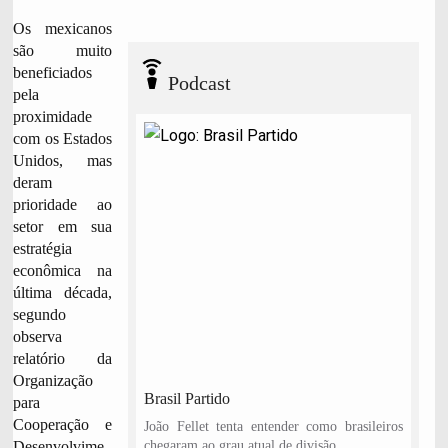
n
O
d
,
Os mexicanos
a
são muito
d
beneficiados
P
a
Podcast
u
pela
f
l
proximidade
o
e
P
t
com os Estados
o
o
d
Unidos, mas
c
,
deram
a
s
prioridade ao
t
e
setor em sua
c
estratégia
o
n
econômica na
t
i
última década,
n
u
segundo
e
observa
l
e
relatório da
n
d
Organização
o
Brasil Partido
para
Cooperação e
João Fellet tenta entender como brasileiros
chegaram ao grau atual de divisão.
Desenvolvime