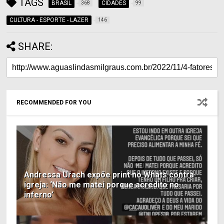
TAGS
BRASIL
CIDADES
368
99
CULTURA - ESPORTE - LAZER
146
SHARE:
RECOMMENDED FOR YOU
Andressa Urach expõe print no Whats contra
igreja: ‘Não me matei porque acredito no
inferno’