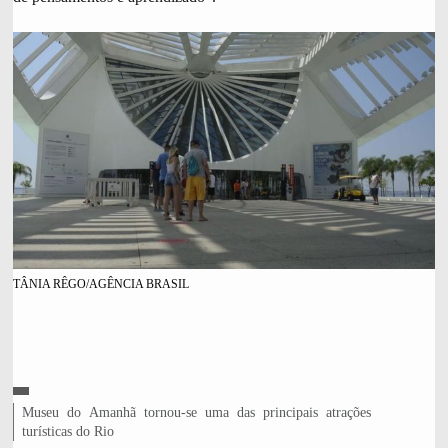
TÂNIA RÊGO/AGÊNCIA BRASIL
C
L
Museu do Amanhã tornou-se uma das principais atrações
R
É
e
turísticas do Rio
D