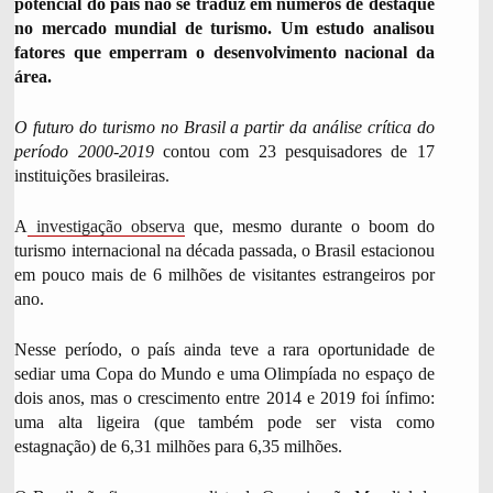
potencial do país não se traduz em números de destaque
f
o
no mercado mundial de turismo. Um estudo analisou
t
fatores que emperram o desenvolvimento nacional da
o
área.
,
O futuro do turismo no Brasil a partir da análise crítica do
período 2000-2019
contou com 23 pesquisadores de 17
instituições brasileiras.
A
investigação observa
que, mesmo durante o boom do
turismo internacional na década passada, o Brasil estacionou
em pouco mais de 6 milhões de visitantes estrangeiros por
ano.
Nesse período, o país ainda teve a rara oportunidade de
sediar uma Copa do Mundo e uma Olimpíada no espaço de
dois anos, mas o crescimento entre 2014 e 2019 foi ínfimo:
uma alta ligeira (que também pode ser vista como
estagnação) de 6,31 milhões para 6,35 milhões.