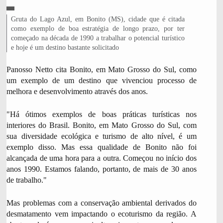
C
L
Gruta do Lago Azul, em Bonito (MS), cidade que é citada
R
É
e
como exemplo de boa estratégia de longo prazo, por ter
D
g
começado na década de 1990 a trabalhar o potencial turístico
I
e
e hoje é um destino bastante solicitado
T
n
O
d
,
Panosso Netto cita Bonito, em Mato Grosso do Sul, como
a
um exemplo de um destino que vivenciou processo de
d
melhora e desenvolvimento através dos anos.
a
f
"Há ótimos exemplos de boas práticas turísticas nos
o
t
interiores do Brasil. Bonito, em Mato Grosso do Sul, com
o
sua diversidade ecológica e turismo de alto nível, é um
,
exemplo disso. Mas essa qualidade de Bonito não foi
alcançada de uma hora para a outra. Começou no início dos
anos 1990. Estamos falando, portanto, de mais de 30 anos
de trabalho."
Mas problemas com a conservação ambiental derivados do
desmatamento vem impactando o ecoturismo da região. A