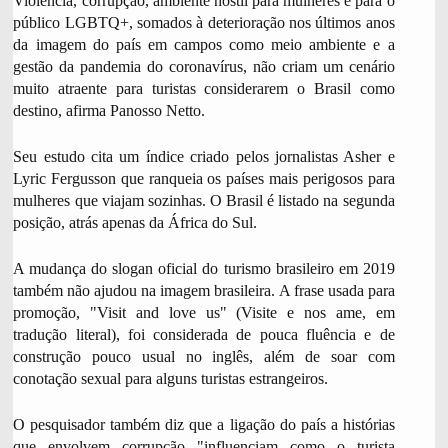
Violência, corrupção, ambiente hostil para mulheres e para o
T
n
O
público LGBTQ+, somados à deterioração nos últimos anos
d
,
da imagem do país em campos como meio ambiente e a
a
gestão da pandemia do coronavírus, não criam um cenário
d
muito atraente para turistas considerarem o Brasil como
a
f
destino, afirma Panosso Netto.
o
t
Seu estudo cita um índice criado pelos jornalistas Asher e
o
Lyric Fergusson que ranqueia os países mais perigosos para
,
mulheres que viajam sozinhas. O Brasil é listado na segunda
posição, atrás apenas da África do Sul.
A mudança do slogan oficial do turismo brasileiro em 2019
também não ajudou na imagem brasileira. A frase usada para
promoção, "Visit and love us" (Visite e nos ame, em
tradução literal), foi considerada de pouca fluência e de
construção pouco usual no inglês, além de soar com
conotação sexual para alguns turistas estrangeiros.
O pesquisador também diz que a ligação do país a histórias
que envolvem corrupção "influenciam como o turista