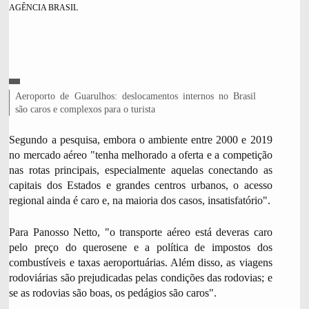
AGÊNCIA BRASIL
C
L
Aeroporto de Guarulhos: deslocamentos internos no Brasil
R
É
e
são caros e complexos para o turista
D
g
I
e
Segundo a pesquisa, embora o ambiente entre 2000 e 2019
T
n
O
no mercado aéreo "tenha melhorado a oferta e a competição
d
,
nas rotas principais, especialmente aquelas conectando as
a
capitais dos Estados e grandes centros urbanos, o acesso
d
regional ainda é caro e, na maioria dos casos, insatisfatório".
a
f
o
Para Panosso Netto, "o transporte aéreo está deveras caro
t
pelo preço do querosene e a política de impostos dos
o
combustíveis e taxas aeroportuárias. Além disso, as viagens
,
rodoviárias são prejudicadas pelas condições das rodovias; e
se as rodovias são boas, os pedágios são caros".