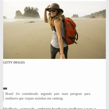
GETTY IMAGES
C
L
Brasil foi considerado segundo país mais perigoso para
R
É
e
mulheres que viajam sozinhas em ranking
D
g
I
e