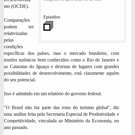
nto (OCDE).
Episódios
Comparações
podem ser
relativizadas
pelas
F
condições
i
específicas dos países, mas o mercado brasileiro, com
trunfos turísticos bem conhecidos como o Rio de Janeiro e
m
as Cataratas do Iguaçu e dezenas de lugares com grandes
d
possibilidades de desenvolvimento, está claramente aquém
o
do seu potencial.
P
o
Isso é admitido em um relatório do governo federal.
d
"O Brasil não faz parte das rotas do turismo global", diz
c
uma análise feita pela Secretaria Especial de Produtividade e
a
Competitividade, vinculada ao Ministério da Economia, no
s
ano passado.
t