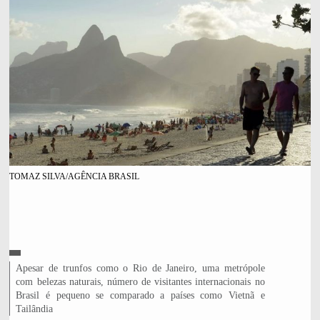
TOMAZ SILVA/AGÊNCIA BRASIL
C
L
Apesar de trunfos como o Rio de Janeiro, uma metrópole
R
É
e
com belezas naturais, número de visitantes internacionais no
D
g
Brasil é pequeno se comparado a países como Vietnã e
I
e
Tailândia
T