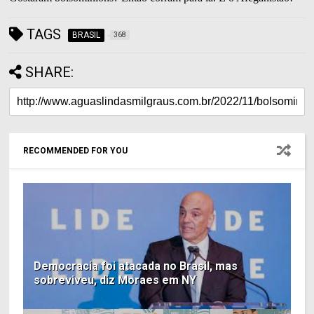
TAGS
BRASIL
368
SHARE:
RECOMMENDED FOR YOU
Democracia foi atacada no Brasil, mas
sobreviveu, diz Moraes em NY