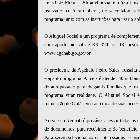
Ter Onde Morar – Aluguel Social em São Luís de
realizado na Feira Coberta, no setor Montes B
programa junto com as instruções para usar o apl
O Aluguel Social é um programa de complemento 
com aporte mensal de R$ 350 por 18 meses. A 
www.agehab.go.gov.br.
O presidente da Agehab, Pedro Sales, ressalta q
etapa do programa. A meta é atender 40 mil famí
do ano passado para chegar às famílias que ma
programa virar realidade. O Aluguel Social
população de Goiás em cada uma de suas necessi
No site da Agehab é possível acessar todas as 
de documentos, para recebimento do benefício,
Para serem selecionados os interessados se in