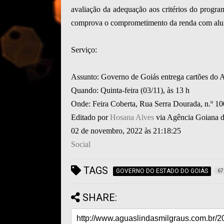
avaliação da adequação aos critérios do progr
comprova o comprometimento da renda com alugue
Serviço:
Assunto: Governo de Goiás entrega cartões do 
Quando: Quinta-feira (03/11), às 13 h
Onde: Feira Coberta, Rua Serra Dourada, n.º 1
Editado por
Hosana Alves
via Agência Goiana 
02 de novembro, 2022 às 21:18:25
Social
TAGS
GOVERNO DO ESTADO DO GOIÁS
67
SHARE: