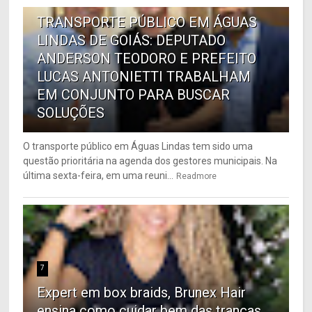
TRANSPORTE PÚBLICO EM ÁGUAS
LINDAS DE GOIÁS: DEPUTADO
ANDERSON TEODORO E PREFEITO
LUCAS ANTONIETTI TRABALHAM
EM CONJUNTO PARA BUSCAR
SOLUÇÕES
O transporte público em Águas Lindas tem sido uma
questão prioritária na agenda dos gestores municipais. Na
última sexta-feira, em uma reuni...
Readmore
7
Expert em box braids, Brunex Hair
ensina como cuidar bem das tranças