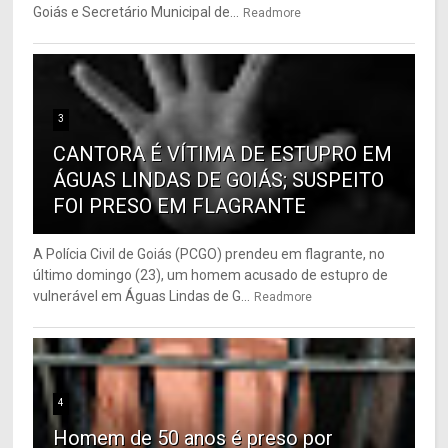
Goiás e Secretário Municipal de...
Readmore
3
CANTORA É VÍTIMA DE ESTUPRO EM
ÁGUAS LINDAS DE GOIÁS; SUSPEITO
FOI PRESO EM FLAGRANTE
A Polícia Civil de Goiás (PCGO) prendeu em flagrante, no
último domingo (23), um homem acusado de estupro de
vulnerável em Águas Lindas de G...
Readmore
4
Homem de 50 anos é preso por