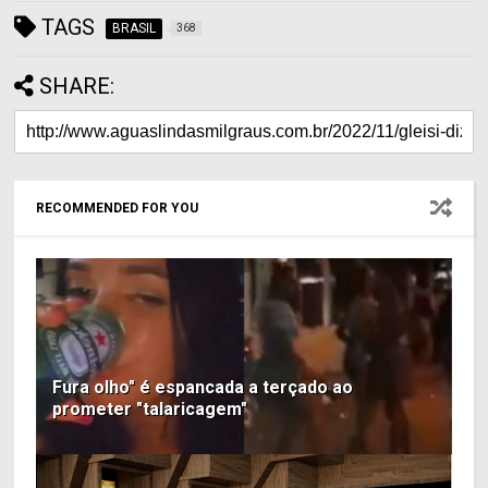
TAGS
BRASIL
368
SHARE:
RECOMMENDED FOR YOU
Fura olho" é espancada a terçado ao
prometer "talaricagem"