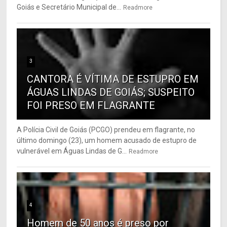
Goiás e Secretário Municipal de...
Readmore
3
CANTORA É VÍTIMA DE ESTUPRO EM
ÁGUAS LINDAS DE GOIÁS; SUSPEITO
FOI PRESO EM FLAGRANTE
A Polícia Civil de Goiás (PCGO) prendeu em flagrante, no
último domingo (23), um homem acusado de estupro de
vulnerável em Águas Lindas de G...
Readmore
4
Homem de 50 anos é preso por