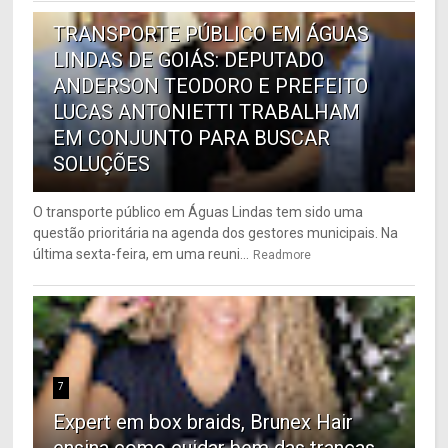
TRANSPORTE PÚBLICO EM ÁGUAS
LINDAS DE GOIÁS: DEPUTADO
ANDERSON TEODORO E PREFEITO
LUCAS ANTONIETTI TRABALHAM
EM CONJUNTO PARA BUSCAR
SOLUÇÕES
O transporte público em Águas Lindas tem sido uma
questão prioritária na agenda dos gestores municipais. Na
última sexta-feira, em uma reuni...
Readmore
7
Expert em box braids, Brunex Hair