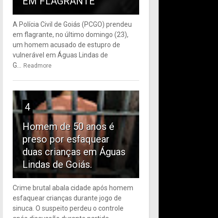
EM FLAGRANTE
A Polícia Civil de Goiás (PCGO) prendeu
em flagrante, no último domingo (23),
um homem acusado de estupro de
vulnerável em Águas Lindas de
G...
Readmore
4
Homem de 50 anos é
preso por esfaquear
duas crianças em Águas
Lindas de Goiás.
Crime brutal abala cidade após homem
esfaquear crianças durante jogo de
sinuca. O suspeito perdeu o controle