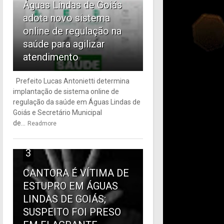
Águas Lindas de Goiás
adota novo sistema
online de regulação na
saúde para agilizar
atendimento
Prefeito Lucas Antonietti determina
implantação de sistema online de
regulação da saúde em Águas Lindas de
Goiás e Secretário Municipal
de...
Readmore
3
CANTORA É VÍTIMA DE
ESTUPRO EM ÁGUAS
LINDAS DE GOIÁS;
SUSPEITO FOI PRESO