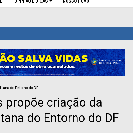
E
OPINIÃO E DICAS
NOSSO POVO
s propõe criação da
tana do Entorno do DF