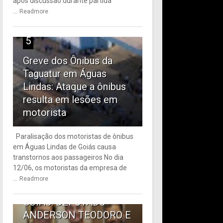
após discussão durante partida
...
Readmore
5
Greve dos Ônibus da
Taguatur em Águas
Lindas: Ataque a ônibus
resulta em lesões em
motorista
Paralisação dos motoristas de ônibus
em Águas Lindas de Goiás causa
6
transtornos aos passageiros No dia
12/06, os motoristas da empresa de
TRANSPORTE PÚBLICO
...
Readmore
EM ÁGUAS LINDAS DE
GOIÁS: DEPUTADO
ANDERSON TEODORO E