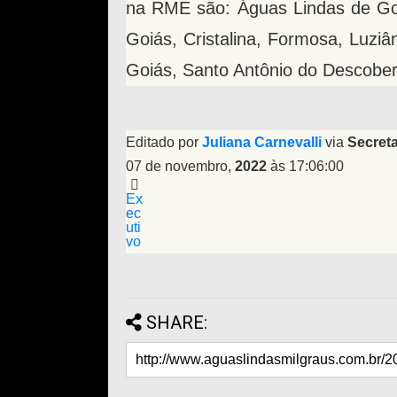
na RME são: Águas Lindas de Goi
Goiás, Cristalina, Formosa, Luzi
Goiás, Santo Antônio do Descober
Editado por
Juliana Carnevalli
via
Secreta
07 de novembro,
2022
às 17:06:00
Ex
ec
uti
vo
SHARE: