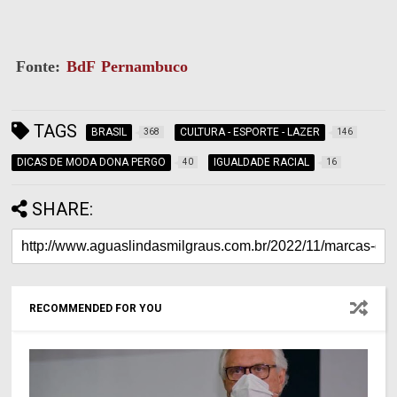
Fonte:
BdF Pernambuco
TAGS
BRASIL
CULTURA - ESPORTE - LAZER
368
146
DICAS DE MODA DONA PERGO
IGUALDADE RACIAL
40
16
SHARE:
RECOMMENDED FOR YOU