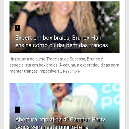
7
Expert em box braids, Brunex Hair
ensina como cuidar bem das tranças
Instrutora do curso Trancista de Sucesso, Brunex é
especialista em box braids. À coluna, a expert deu dicas para
manter tranças impecáveis...
Readmore
8
Abertura oficial da 4ª Campus Party
Goiás será nesta quarta-feira