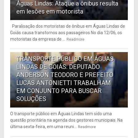
Águas Lindas: Ataque a ônibus resulta
em lesões em motorista
Paralisação dos motoristas de ônibus em Águas Lindas de
Goiás causa transtornos aos passageiros No dia 12/06, os
motoristas da empresa de ...
Readmore
6
TRANSPORTE PÚBLICO EM ÁGUAS
LINDAS DE GOIÁS: DEPUTADO
ANDERSON TEODORO E PREFEITO
LUCAS ANTONIETTI TRABALHAM
EM CONJUNTO PARA BUSCAR
SOLUÇÕES
O transporte público em Águas Lindas tem sido uma
questão prioritária na agenda dos gestores municipais. Na
última sexta-feira, em uma reuni...
Readmore