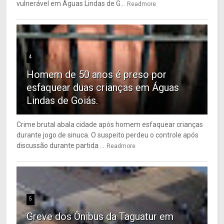
vulnerável em Águas Lindas de G...
Readmore
4
Homem de 50 anos é preso por
esfaquear duas crianças em Águas
Lindas de Goiás.
Crime brutal abala cidade após homem esfaquear crianças
durante jogo de sinuca. O suspeito perdeu o controle após
discussão durante partida ...
Readmore
5
Greve dos Ônibus da Taguatur em