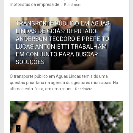
motoristas da empresa de ...
Readmore
6
TRANSPORTE PÚBLICO EM ÁGUAS
LINDAS DE GOIÁS: DEPUTADO
ANDERSON TEODORO E PREFEITO
LUCAS ANTONIETTI TRABALHAM
EM CONJUNTO PARA BUSCAR
SOLUÇÕES
O transporte público em Águas Lindas tem sido uma
questão prioritária na agenda dos gestores municipais. Na
última sexta-feira, em uma reuni...
Readmore
7