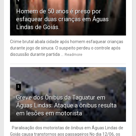
4
Homem de 50 anos é preso por
esfaquear duas crianças em Águas
Lindas de Goiás.
Crime brutal abala cidade após homem esfaquear crianças
durante jogo de sinuca. O suspeito perdeu o controle após
discussão durante partida ...
Readmore
5
Greve dos Ônibus da Taguatur em
Águas Lindas: Ataque a ônibus resulta
em lesões em motorista
Paralisação dos motoristas de ônibus em Águas Lindas de
Goiás causa transtornos aos passageiros No dia 12/06, os