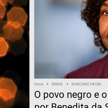
Home
BRASIL
IGUALDADE RACIAL
O povo negro e o
por Benedita da S