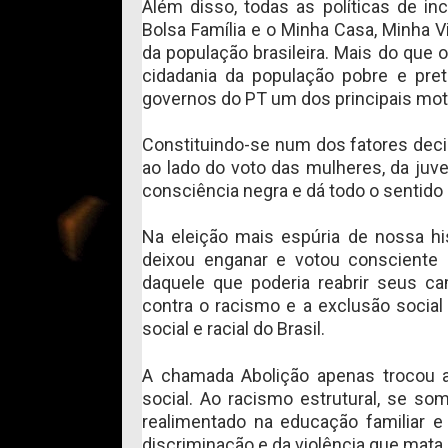
Além disso, todas as políticas de in
Bolsa Família e o Minha Casa, Minha V
da população brasileira. Mais do que o
cidadania da população pobre e pret
governos do PT um dos principais mo
Constituindo-se num dos fatores decis
ao lado do voto das mulheres, da juv
consciência negra e dá todo o sentido
Na eleição mais espúria de nossa hi
deixou enganar e votou consciente 
daquele que poderia reabrir seus c
contra o racismo e a exclusão socia
social e racial do Brasil.
A chamada Abolição apenas trocou a 
social. Ao racismo estrutural, se so
realimentado na educação familiar e
discriminação e da violência que mata