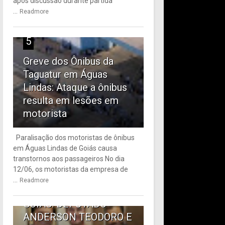
após discussão durante partida
...
Readmore
5
Greve dos Ônibus da
Taguatur em Águas
Lindas: Ataque a ônibus
resulta em lesões em
motorista
Paralisação dos motoristas de ônibus
em Águas Lindas de Goiás causa
6
transtornos aos passageiros No dia
12/06, os motoristas da empresa de
TRANSPORTE PÚBLICO
...
Readmore
EM ÁGUAS LINDAS DE
GOIÁS: DEPUTADO
ANDERSON TEODORO E