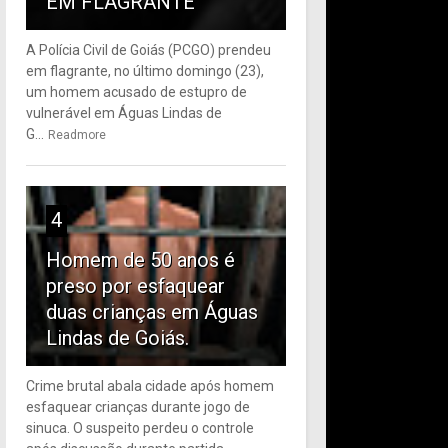
EM FLAGRANTE
A Polícia Civil de Goiás (PCGO) prendeu
em flagrante, no último domingo (23),
um homem acusado de estupro de
vulnerável em Águas Lindas de
G...
Readmore
4
Homem de 50 anos é
preso por esfaquear
duas crianças em Águas
Lindas de Goiás.
Crime brutal abala cidade após homem
esfaquear crianças durante jogo de
sinuca. O suspeito perdeu o controle