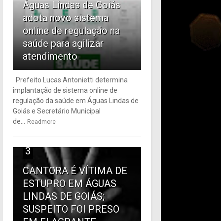
Águas Lindas de Goiás
adota novo sistema
online de regulação na
saúde para agilizar
atendimento
Prefeito Lucas Antonietti determina
implantação de sistema online de
regulação da saúde em Águas Lindas de
Goiás e Secretário Municipal
de...
Readmore
3
CANTORA É VÍTIMA DE
ESTUPRO EM ÁGUAS
LINDAS DE GOIÁS;
SUSPEITO FOI PRESO