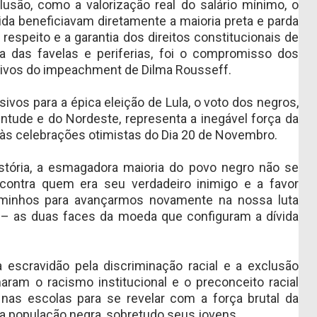
clusão, como a valorização real do salário mínimo, o
ida beneficiavam diretamente a maioria preta e parda
 respeito e a garantia dos direitos constitucionais de
a das favelas e periferias, foi o compromisso dos
tivos do impeachment de Dilma Rousseff.
ivos para a épica eleição de Lula, o voto dos negros,
entude e do Nordeste, representa a inegável força da
 às celebrações otimistas do Dia 20 de Novembro.
stória, a esmagadora maioria do povo negro não se
contra quem era seu verdadeiro inimigo e a favor
aminhos para avançarmos novamente na nossa luta
l – as duas faces da moeda que configuram a dívida
escravidão pela discriminação racial e a exclusão
maram o racismo institucional e o preconceito racial
 nas escolas para se revelar com a força brutal da
 a população negra, sobretudo seus jovens.