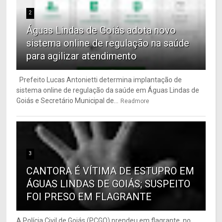
2
Águas Lindas de Goiás adota novo
sistema online de regulação na saúde
para agilizar atendimento
Prefeito Lucas Antonietti determina implantação de
sistema online de regulação da saúde em Águas Lindas de
Goiás e Secretário Municipal de...
Readmore
3
CANTORA É VÍTIMA DE ESTUPRO EM
ÁGUAS LINDAS DE GOIÁS; SUSPEITO
FOI PRESO EM FLAGRANTE
A Polícia Civil de Goiás (PCGO) prendeu em flagrante, no