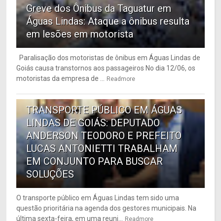
Greve dos Ônibus da Taguatur em
Águas Lindas: Ataque a ônibus resulta
em lesões em motorista
Paralisação dos motoristas de ônibus em Águas Lindas de
Goiás causa transtornos aos passageiros No dia 12/06, os
motoristas da empresa de ...
Readmore
6
TRANSPORTE PÚBLICO EM ÁGUAS
LINDAS DE GOIÁS: DEPUTADO
ANDERSON TEODORO E PREFEITO
LUCAS ANTONIETTI TRABALHAM
EM CONJUNTO PARA BUSCAR
SOLUÇÕES
O transporte público em Águas Lindas tem sido uma
questão prioritária na agenda dos gestores municipais. Na
última sexta-feira, em uma reuni...
Readmore