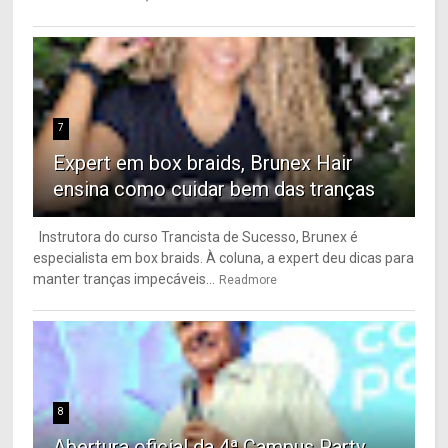
7
Expert em box braids, Brunex Hair
ensina como cuidar bem das tranças
Instrutora do curso Trancista de Sucesso, Brunex é
especialista em box braids. À coluna, a expert deu dicas para
manter tranças impecáveis...
Readmore
8
Abertura oficial da 4ª Campus Party