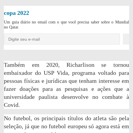
copa 2022
Um guia diário no email com o que você precisa saber sobre o Mundial
no Qatar.
C
a
r
r
Também em 2020, Richarlison se tornou
e
embaixador do USP Vida, programa voltado para
g
a
pessoas físicas e jurídicas que tenham interesse em
n
fazer doações para as pesquisas e ações que a
d
o
universidade paulista desenvolve no combate à
.
.
Covid.
.
No futebol, os principais títulos do atleta são pela
seleção, já que no futebol europeu só agora está em