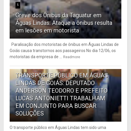
5
Greve dos Ônibus da Taguatur em
Águas Lindas: Ataque a ônibus resulta
em lesões em motorista
Paralisação dos motoristas de ônibus em Águas Lindas de
Goiás causa transtornos aos passageiros No dia 12/06, os
motoristas da empresa de ...
Readmore
6
TRANSPORTE PÚBLICO EM ÁGUAS
LINDAS DE GOIÁS: DEPUTADO
ANDERSON TEODORO E PREFEITO
LUCAS ANTONIETTI TRABALHAM
EM CONJUNTO PARA BUSCAR
SOLUÇÕES
O transporte público em Águas Lindas tem sido uma