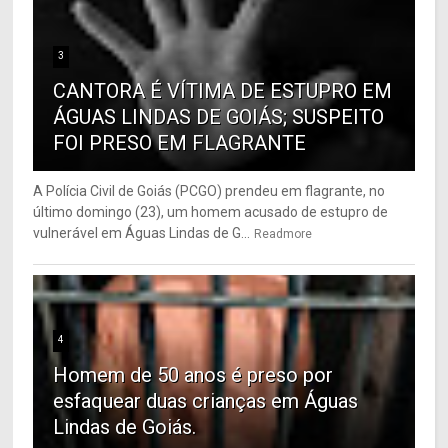
3
CANTORA É VÍTIMA DE ESTUPRO EM
ÁGUAS LINDAS DE GOIÁS; SUSPEITO
FOI PRESO EM FLAGRANTE
A Polícia Civil de Goiás (PCGO) prendeu em flagrante, no
último domingo (23), um homem acusado de estupro de
vulnerável em Águas Lindas de G...
Readmore
4
Homem de 50 anos é preso por
esfaquear duas crianças em Águas
Lindas de Goiás.