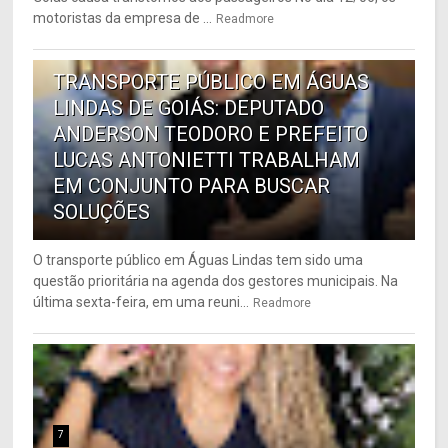
motoristas da empresa de ...
Readmore
6
TRANSPORTE PÚBLICO EM ÁGUAS
LINDAS DE GOIÁS: DEPUTADO
ANDERSON TEODORO E PREFEITO
LUCAS ANTONIETTI TRABALHAM
EM CONJUNTO PARA BUSCAR
SOLUÇÕES
O transporte público em Águas Lindas tem sido uma
questão prioritária na agenda dos gestores municipais. Na
última sexta-feira, em uma reuni...
Readmore
7