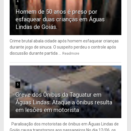
4
Homem de 50 anos é preso por
esfaquear duas crianças em Águas
Lindas de Goiás.
Crime brutal abala cidade após homem esfaquear crianças
durante jogo de sinuca. O suspeito perdeu o controle após
discussão durante partida ...
Readmore
5
Greve dos Ônibus da Taguatur em
Águas Lindas: Ataque a ônibus resulta
em lesões em motorista
Paralisação dos motoristas de ônibus em Águas Lindas de
Goiás causa transtornos aos passageiros No dia 12/06, os