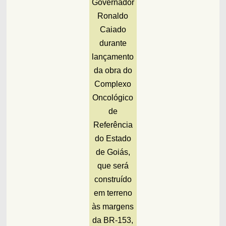
Governador
Ronaldo
Caiado
durante
lançamento
da obra do
Complexo
Oncológico
de
Referência
do Estado
de Goiás,
que será
construído
em terreno
às margens
da BR-153,