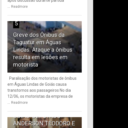
após discussão durante partida
...
Readmore
5
Greve dos Ônibus da
Taguatur em Águas
Lindas: Ataque a ônibus
resulta em lesões em
motorista
Paralisação dos motoristas de ônibus
em Águas Lindas de Goiás causa
6
transtornos aos passageiros No dia
12/06, os motoristas da empresa de
TRANSPORTE PÚBLICO
...
Readmore
EM ÁGUAS LINDAS DE
GOIÁS: DEPUTADO
ANDERSON TEODORO E