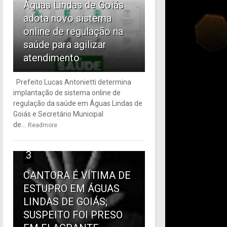
Águas Lindas de Goiás
adota novo sistema
online de regulação na
saúde para agilizar
atendimento
Prefeito Lucas Antonietti determina
implantação de sistema online de
regulação da saúde em Águas Lindas de
Goiás e Secretário Municipal
de...
Readmore
3
CANTORA É VÍTIMA DE
ESTUPRO EM ÁGUAS
LINDAS DE GOIÁS;
SUSPEITO FOI PRESO