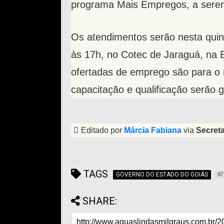
programa Mais Empregos, a serem
Os atendimentos serão nesta quinta
às 17h, no Cotec de Jaraguá, na B
ofertadas de emprego são para o 
capacitação e qualificação serão g
Editado por
Márcia Fabiana
via
Secret
TAGS
GOVERNO DO ESTADO DO GOIÁS
67
SHARE: