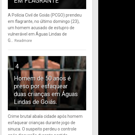
EM FLAGRANTE
A Polícia Civil de Goiás (PCGO) prendeu
em flagrante, no último domingo (23),
um homem acusado de estupro de
vulnerável em Águas Lindas de
G...
Readmore
4
Homem de 50 anos é
preso por esfaquear
duas crianças em Águas
Lindas de Goiás.
Crime brutal abala cidade após homem
esfaquear crianças durante jogo de
sinuca. O suspeito perdeu o controle