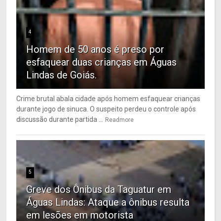
4
Homem de 50 anos é preso por
esfaquear duas crianças em Águas
Lindas de Goiás.
Crime brutal abala cidade após homem esfaquear crianças
durante jogo de sinuca. O suspeito perdeu o controle após
discussão durante partida ...
Readmore
5
Greve dos Ônibus da Taguatur em
Águas Lindas: Ataque a ônibus resulta
em lesões em motorista