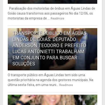
Paralisação dos motoristas de ônibus em Águas Lindas de
Goiás causa transtornos aos passageiros No dia 12/06, os
motoristas da empresa de ...
Readmore
6
TRANSPORTE PÚBLICO EM ÁGUAS
LINDAS DE GOIÁS: DEPUTADO
ANDERSON TEODORO E PREFEITO
LUCAS ANTONIETTI TRABALHAM
EM CONJUNTO PARA BUSCAR
SOLUÇÕES
O transporte público em Águas Lindas tem sido uma
questão prioritária na agenda dos gestores municipais. Na
última sexta-feira, em uma reuni...
Readmore