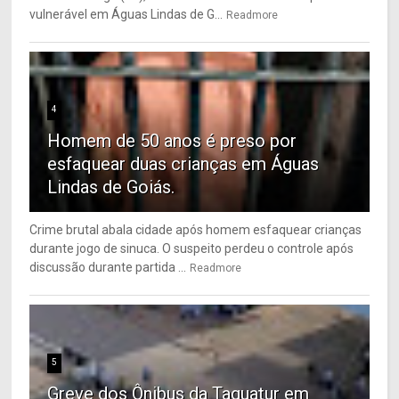
vulnerável em Águas Lindas de G...
Readmore
4
Homem de 50 anos é preso por
esfaquear duas crianças em Águas
Lindas de Goiás.
Crime brutal abala cidade após homem esfaquear crianças
durante jogo de sinuca. O suspeito perdeu o controle após
discussão durante partida ...
Readmore
5
Greve dos Ônibus da Taguatur em