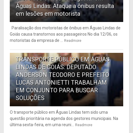
Águas Lindas: Ataque a ônibus resulta
em lesões em motorista
Paralisação dos motoristas de ônibus em Águas Lindas de
Goiás causa transtornos aos passageiros No dia 12/06, os
motoristas da empresa de ...
Readmore
6
TRANSPORTE PÚBLICO EM ÁGUAS
LINDAS DE GOIÁS: DEPUTADO
ANDERSON TEODORO E PREFEITO
LUCAS ANTONIETTI TRABALHAM
EM CONJUNTO PARA BUSCAR
SOLUÇÕES
O transporte público em Águas Lindas tem sido uma
questão prioritária na agenda dos gestores municipais. Na
última sexta-feira, em uma reuni...
Readmore