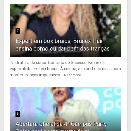
7
Expert em box braids, Brunex Hair
ensina como cuidar bem das tranças
Instrutora do curso Trancista de Sucesso, Brunex é
especialista em box braids. À coluna, a expert deu dicas para
manter tranças impecáveis...
Readmore
8
Abertura oficial da 4ª Campus Party