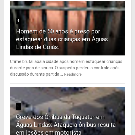
4
Homem de 50 anos é preso por
esfaquear duas crianças em Águas
Lindas de Goiás.
Crime brutal abala cidade após homem esfaquear crianças
durante jogo de sinuca. O suspeito perdeu o controle após
discussão durante partida ...
Readmore
5
Greve dos Ônibus da Taguatur em
Águas Lindas: Ataque a ônibus resulta
em lesões em motorista