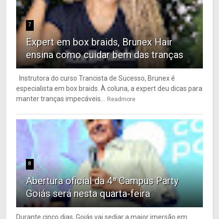
7
Expert em box braids, Brunex Hair
ensina como cuidar bem das tranças
Instrutora do curso Trancista de Sucesso, Brunex é
especialista em box braids. À coluna, a expert deu dicas para
manter tranças impecáveis...
Readmore
8
Abertura oficial da 4ª Campus Party
Goiás será nesta quarta-feira
Durante cinco dias, Goiás vai sediar a maior imersão em