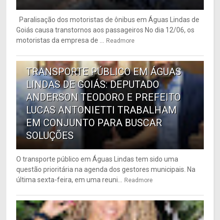
Paralisação dos motoristas de ônibus em Águas Lindas de
Goiás causa transtornos aos passageiros No dia 12/06, os
motoristas da empresa de ...
Readmore
6
TRANSPORTE PÚBLICO EM ÁGUAS
LINDAS DE GOIÁS: DEPUTADO
ANDERSON TEODORO E PREFEITO
LUCAS ANTONIETTI TRABALHAM
EM CONJUNTO PARA BUSCAR
SOLUÇÕES
O transporte público em Águas Lindas tem sido uma
questão prioritária na agenda dos gestores municipais. Na
última sexta-feira, em uma reuni...
Readmore