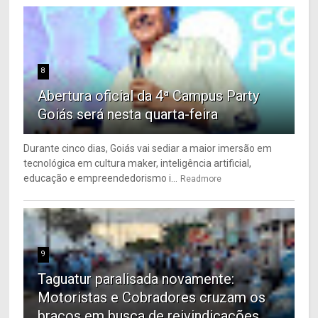
8
Abertura oficial da 4ª Campus Party
Goiás será nesta quarta-feira
Durante cinco dias, Goiás vai sediar a maior imersão em
tecnológica em cultura maker, inteligência artificial,
educação e empreendedorismo i...
Readmore
9
Taguatur paralisada novamente:
Motoristas e Cobradores cruzam os
braços em busca de reivindicações