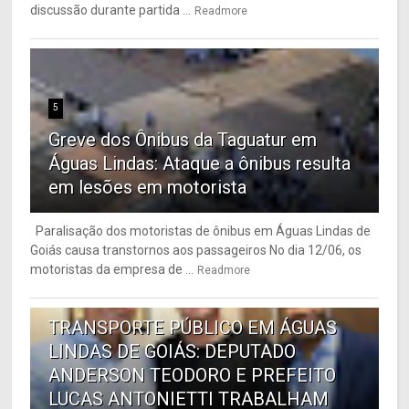
discussão durante partida ...
Readmore
5
Greve dos Ônibus da Taguatur em
Águas Lindas: Ataque a ônibus resulta
em lesões em motorista
Paralisação dos motoristas de ônibus em Águas Lindas de
Goiás causa transtornos aos passageiros No dia 12/06, os
motoristas da empresa de ...
Readmore
6
TRANSPORTE PÚBLICO EM ÁGUAS
LINDAS DE GOIÁS: DEPUTADO
ANDERSON TEODORO E PREFEITO
LUCAS ANTONIETTI TRABALHAM