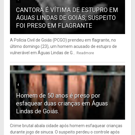
CANTORA É VÍTIMA DE ESTUPRO EM
ÁGUAS LINDAS DE GOIÁS; SUSPEITO
FOI PRESO EM FLAGRANTE
A Polícia Civil de Goiás (PCGO) prendeu em flagrante, no
último domingo (23), um homem acusado de estupro de
vulnerável em Águas Lindas de G...
Readmore
4
Homem de 50 anos é preso por
esfaquear duas crianças em Águas
Lindas de Goiás.
Crime brutal abala cidade após homem esfaquear crianças
durante jogo de sinuca. O suspeito perdeu o controle após