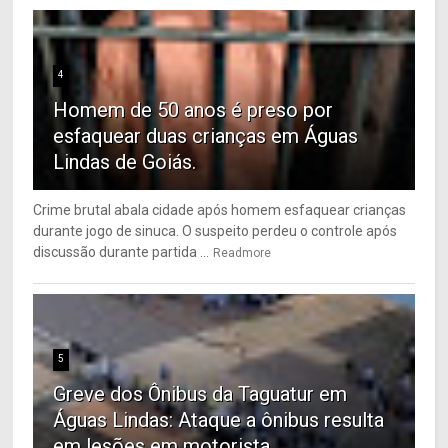
4
Homem de 50 anos é preso por
esfaquear duas crianças em Águas
Lindas de Goiás.
Crime brutal abala cidade após homem esfaquear crianças
durante jogo de sinuca. O suspeito perdeu o controle após
discussão durante partida ...
Readmore
5
Greve dos Ônibus da Taguatur em
Águas Lindas: Ataque a ônibus resulta
em lesões em motorista