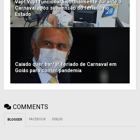
Vapt Vupt funcionará normalmente durante o
Carnaval após suspensão do feriado no
Estado
Caiado quer barrar feriado de Carnaval em
Goiás para conter pandemia
COMMENTS
FACEBOOK
DISQUS
BLOGGER