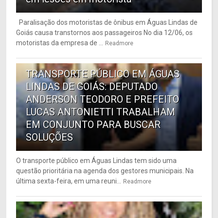
Paralisação dos motoristas de ônibus em Águas Lindas de
Goiás causa transtornos aos passageiros No dia 12/06, os
motoristas da empresa de ...
Readmore
6
TRANSPORTE PÚBLICO EM ÁGUAS
LINDAS DE GOIÁS: DEPUTADO
ANDERSON TEODORO E PREFEITO
LUCAS ANTONIETTI TRABALHAM
EM CONJUNTO PARA BUSCAR
SOLUÇÕES
O transporte público em Águas Lindas tem sido uma
questão prioritária na agenda dos gestores municipais. Na
última sexta-feira, em uma reuni...
Readmore