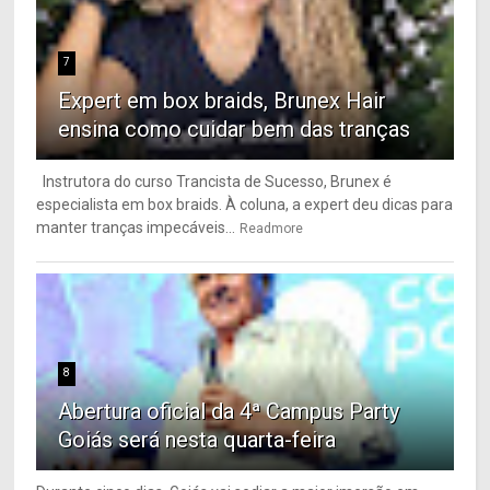
7
Expert em box braids, Brunex Hair
ensina como cuidar bem das tranças
Instrutora do curso Trancista de Sucesso, Brunex é
especialista em box braids. À coluna, a expert deu dicas para
manter tranças impecáveis...
Readmore
8
Abertura oficial da 4ª Campus Party
Goiás será nesta quarta-feira