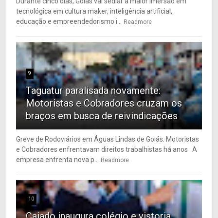
Durante cinco dias, Goiás vai sediar a maior imersão em
tecnológica em cultura maker, inteligência artificial,
educação e empreendedorismo i...
Readmore
9
Taguatur paralisada novamente:
Motoristas e Cobradores cruzam os
braços em busca de reivindicações
Greve de Rodoviários em Águas Lindas de Goiás: Motoristas
e Cobradores enfrentavam direitos trabalhistas há anos A
empresa enfrenta nova p...
Readmore
10
Caiado inaugura colégio e vistoria