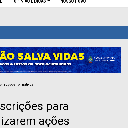
E
OPINIÃO E DICAS
NOSSO POVO
nscrições para
alizarem ações