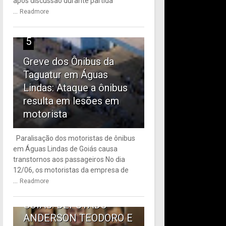
após discussão durante partida
...
Readmore
5
Greve dos Ônibus da
Taguatur em Águas
Lindas: Ataque a ônibus
resulta em lesões em
motorista
Paralisação dos motoristas de ônibus
em Águas Lindas de Goiás causa
6
transtornos aos passageiros No dia
12/06, os motoristas da empresa de
TRANSPORTE PÚBLICO
...
Readmore
EM ÁGUAS LINDAS DE
GOIÁS: DEPUTADO
ANDERSON TEODORO E