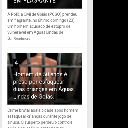
EM FLAGRANTE
A Polícia Civil de Goiás (PCGO) prendeu
em flagrante, no último domingo (23),
um homem acusado de estupro de
vulnerável em Águas Lindas de
G...
Readmore
4
Homem de 50 anos é
preso por esfaquear
duas crianças em Águas
Lindas de Goiás.
Crime brutal abala cidade após homem
esfaquear crianças durante jogo de
sinuca. O suspeito perdeu o controle