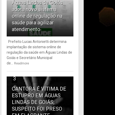
Águas Lindas de Goiás
adota novo sistema
online de regulação na
saúde para agilizar
atendimento
Prefeito Lucas Antonietti determina
implantação de sistema online de
regulação da saúde em Águas Lindas de
Goiás e Secretário Municipal
de...
Readmore
3
CANTORA É VÍTIMA DE
ESTUPRO EM ÁGUAS
LINDAS DE GOIÁS;
SUSPEITO FOI PRESO