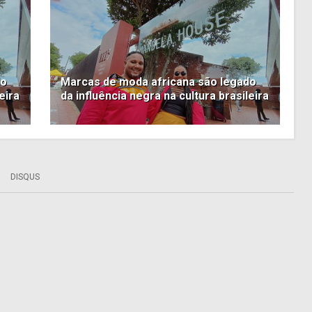
do
Marcas de moda africana são legado
eira
da influência negra na cultura brasileira
DISQUS