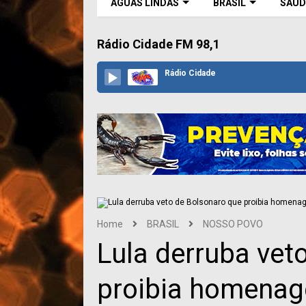
ÁGUAS LINDAS
BRASIL
SAÚD
Rádio Cidade FM 98,1
Rádio Cidade
Home
BRASIL
NOSSO POVO
Lula derruba vet
proibia homenag