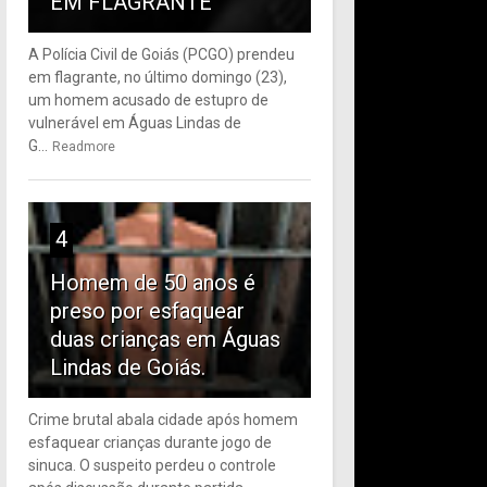
EM FLAGRANTE
A Polícia Civil de Goiás (PCGO) prendeu
em flagrante, no último domingo (23),
um homem acusado de estupro de
vulnerável em Águas Lindas de
G...
Readmore
4
Homem de 50 anos é
preso por esfaquear
duas crianças em Águas
Lindas de Goiás.
Crime brutal abala cidade após homem
esfaquear crianças durante jogo de
sinuca. O suspeito perdeu o controle