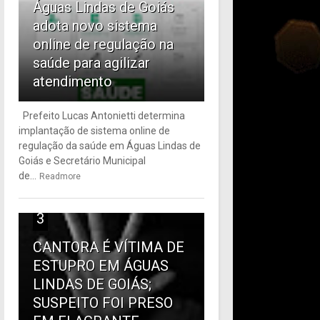
Águas Lindas de Goiás
adota novo sistema
online de regulação na
saúde para agilizar
atendimento
Prefeito Lucas Antonietti determina
implantação de sistema online de
regulação da saúde em Águas Lindas de
Goiás e Secretário Municipal
de...
Readmore
3
CANTORA É VÍTIMA DE
ESTUPRO EM ÁGUAS
LINDAS DE GOIÁS;
SUSPEITO FOI PRESO