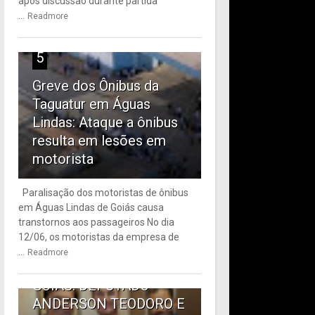
após discussão durante partida
...
Readmore
5
Greve dos Ônibus da
Taguatur em Águas
Lindas: Ataque a ônibus
resulta em lesões em
motorista
Paralisação dos motoristas de ônibus
em Águas Lindas de Goiás causa
6
transtornos aos passageiros No dia
12/06, os motoristas da empresa de
TRANSPORTE PÚBLICO
...
Readmore
EM ÁGUAS LINDAS DE
GOIÁS: DEPUTADO
ANDERSON TEODORO E