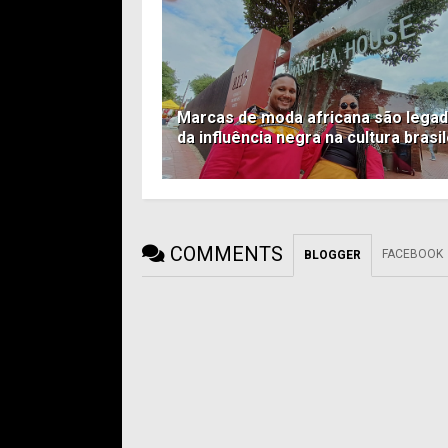
Marcas de moda africana são lega
da influência negra na cultura brasil
COMMENTS
FACEBOOK
BLOGGER