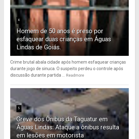
4
Homem de 50 anos é preso por
esfaquear duas crianças em Águas
Lindas de Goiás.
Crime brutal abala cidade após homem esfaquear crianças
durante jogo de sinuca. O suspeito perdeu o controle após
discussão durante partida ...
Readmore
5
Greve dos Ônibus da Taguatur em
Águas Lindas: Ataque a ônibus resulta
em lesões em motorista