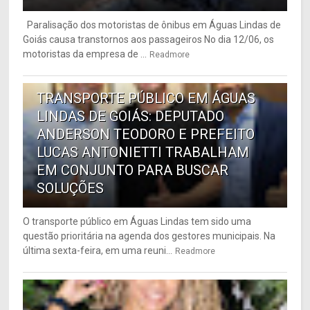
Paralisação dos motoristas de ônibus em Águas Lindas de
Goiás causa transtornos aos passageiros No dia 12/06, os
motoristas da empresa de ...
Readmore
6
TRANSPORTE PÚBLICO EM ÁGUAS
LINDAS DE GOIÁS: DEPUTADO
ANDERSON TEODORO E PREFEITO
LUCAS ANTONIETTI TRABALHAM
EM CONJUNTO PARA BUSCAR
SOLUÇÕES
O transporte público em Águas Lindas tem sido uma
questão prioritária na agenda dos gestores municipais. Na
última sexta-feira, em uma reuni...
Readmore