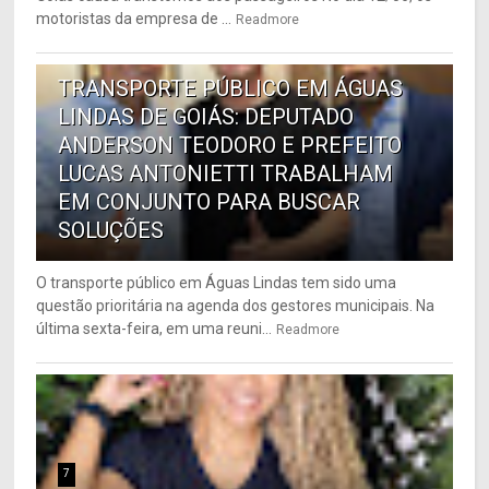
motoristas da empresa de ...
Readmore
6
TRANSPORTE PÚBLICO EM ÁGUAS
LINDAS DE GOIÁS: DEPUTADO
ANDERSON TEODORO E PREFEITO
LUCAS ANTONIETTI TRABALHAM
EM CONJUNTO PARA BUSCAR
SOLUÇÕES
O transporte público em Águas Lindas tem sido uma
questão prioritária na agenda dos gestores municipais. Na
última sexta-feira, em uma reuni...
Readmore
7