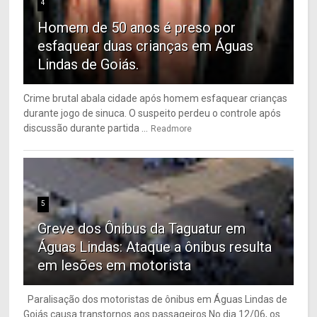
4
Homem de 50 anos é preso por
esfaquear duas crianças em Águas
Lindas de Goiás.
Crime brutal abala cidade após homem esfaquear crianças
durante jogo de sinuca. O suspeito perdeu o controle após
discussão durante partida ...
Readmore
5
Greve dos Ônibus da Taguatur em
Águas Lindas: Ataque a ônibus resulta
em lesões em motorista
Paralisação dos motoristas de ônibus em Águas Lindas de
Goiás causa transtornos aos passageiros No dia 12/06, os