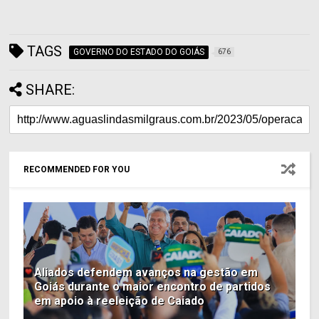
TAGS
GOVERNO DO ESTADO DO GOIÁS
676
SHARE:
RECOMMENDED FOR YOU
Aliados defendem avanços na gestão em
Goiás durante o maior encontro de partidos
em apoio à reeleição de Caiado