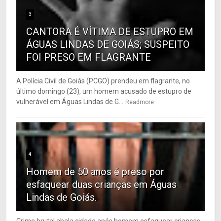
3
CANTORA É VÍTIMA DE ESTUPRO EM
ÁGUAS LINDAS DE GOIÁS; SUSPEITO
FOI PRESO EM FLAGRANTE
A Polícia Civil de Goiás (PCGO) prendeu em flagrante, no
último domingo (23), um homem acusado de estupro de
vulnerável em Águas Lindas de G...
Readmore
4
Homem de 50 anos é preso por
esfaquear duas crianças em Águas
Lindas de Goiás.