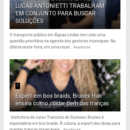
LUCAS ANTONIETTI TRABALHAM
EM CONJUNTO PARA BUSCAR
SOLUÇÕES
O transporte público em Águas Lindas tem sido uma
questão prioritária na agenda dos gestores municipais. Na
última sexta-feira, em uma reuni...
Readmore
7
Expert em box braids, Brunex Hair
ensina como cuidar bem das tranças
Instrutora do curso Trancista de Sucesso, Brunex é
especialista em box braids. À coluna, a expert deu dicas para
manter tranças impecáveis...
Readmore