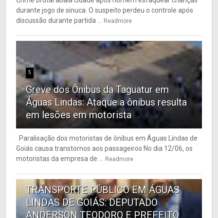
Crime brutal abala cidade após homem esfaquear crianças
durante jogo de sinuca. O suspeito perdeu o controle após
discussão durante partida ...
Readmore
5
Greve dos Ônibus da Taguatur em
Águas Lindas: Ataque a ônibus resulta
em lesões em motorista
Paralisação dos motoristas de ônibus em Águas Lindas de
Goiás causa transtornos aos passageiros No dia 12/06, os
motoristas da empresa de ...
Readmore
6
TRANSPORTE PÚBLICO EM ÁGUAS
LINDAS DE GOIÁS: DEPUTADO
ANDERSON TEODORO E PREFEITO