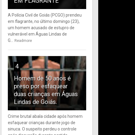
EM FLAGRANTE
A Polícia Civil de Goiás (PCGO) prendeu
em flagrante, no último domingo (23),
um homem acusado de estupro de
vulnerável em Águas Lindas de
G...
Readmore
4
Homem de 50 anos é
preso por esfaquear
duas crianças em Águas
Lindas de Goiás.
Crime brutal abala cidade após homem
esfaquear crianças durante jogo de
sinuca. O suspeito perdeu o controle