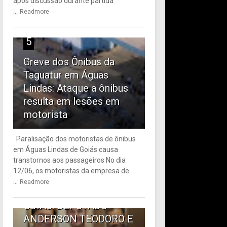
após discussão durante partida
...
Readmore
5
Greve dos Ônibus da
Taguatur em Águas
Lindas: Ataque a ônibus
resulta em lesões em
motorista
Paralisação dos motoristas de ônibus
em Águas Lindas de Goiás causa
6
transtornos aos passageiros No dia
12/06, os motoristas da empresa de
TRANSPORTE PÚBLICO
...
Readmore
EM ÁGUAS LINDAS DE
GOIÁS: DEPUTADO
ANDERSON TEODORO E