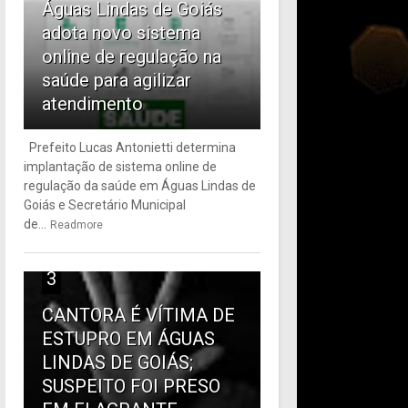
Águas Lindas de Goiás
adota novo sistema
online de regulação na
saúde para agilizar
atendimento
Prefeito Lucas Antonietti determina
implantação de sistema online de
regulação da saúde em Águas Lindas de
Goiás e Secretário Municipal
de...
Readmore
3
CANTORA É VÍTIMA DE
ESTUPRO EM ÁGUAS
LINDAS DE GOIÁS;
SUSPEITO FOI PRESO