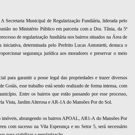
A Secretaria Municipal de Regularização Fundiária, liderada pelo
nião no Ministério Público em parceria com a Dra. Tânia, da 5ª
processo de regularização fundiária nos bairros situados na Área de
niciativa, determinada pelo Prefeito Lucas Antonietti, destaca o
porcionar segurança jurídica aos moradores e preservar o meio
al para garantir a posse legal das propriedades e trazer diversos
e Goiás, esse trabalho está sendo realizado de forma intensa, com
município. Entre os bairros que estão passando por esse processo,
ela Vista, Jardim Alterosa e AR-1A do Mansões Por do Sol.
 555 imóveis, abrangendo os bairros APOAL, AR1-A do Mansões Por
eu com sucesso na Vila Esperança e no Setor 5, será necessário
as para viabilizar a regularização.