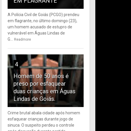
EM FLAGRANTE
A Polícia Civil de Goiás (PCGO) prendeu
em flagrante, no último domingo (23),
um homem acusado de estupro de
vulnerável em Águas Lindas de
G...
Readmore
4
Homem de 50 anos é
preso por esfaquear
duas crianças em Águas
Lindas de Goiás.
Crime brutal abala cidade após homem
esfaquear crianças durante jogo de
sinuca. O suspeito perdeu o controle