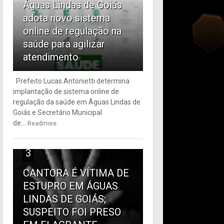
Águas Lindas de Goiás
adota novo sistema
online de regulação na
saúde para agilizar
atendimento
Prefeito Lucas Antonietti determina
implantação de sistema online de
regulação da saúde em Águas Lindas de
Goiás e Secretário Municipal
de...
Readmore
3
CANTORA É VÍTIMA DE
ESTUPRO EM ÁGUAS
LINDAS DE GOIÁS;
SUSPEITO FOI PRESO