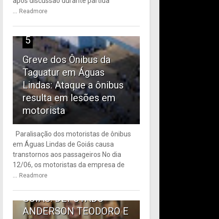
após discussão durante partida
...
Readmore
5
Greve dos Ônibus da
Taguatur em Águas
Lindas: Ataque a ônibus
resulta em lesões em
motorista
Paralisação dos motoristas de ônibus
em Águas Lindas de Goiás causa
6
transtornos aos passageiros No dia
12/06, os motoristas da empresa de
TRANSPORTE PÚBLICO
...
Readmore
EM ÁGUAS LINDAS DE
GOIÁS: DEPUTADO
ANDERSON TEODORO E