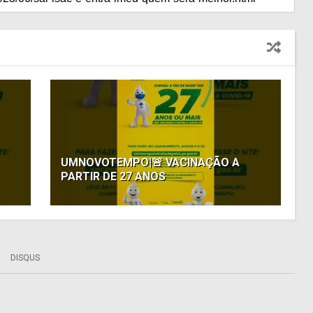
UMNOVOTEMPO|🚨 VACINAÇÃO A
PARTIR DE 27 ANOS
DISQUS