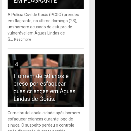
EM FLAGRANTE
A Polícia Civil de Goiás (PCGO) prendeu
em flagrante, no último domingo (23),
um homem acusado de estupro de
vulnerável em Águas Lindas de
G...
Readmore
4
Homem de 50 anos é
preso por esfaquear
duas crianças em Águas
Lindas de Goiás.
Crime brutal abala cidade após homem
esfaquear crianças durante jogo de
sinuca. O suspeito perdeu o controle