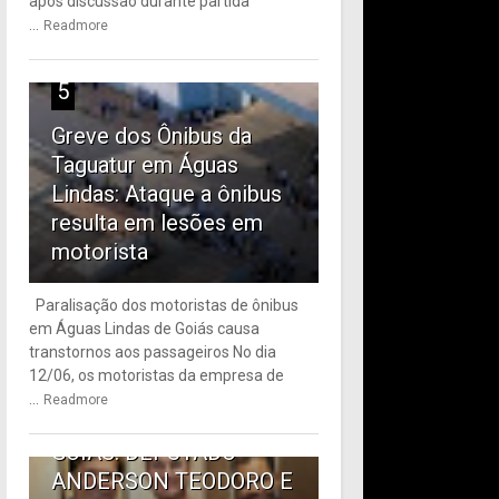
após discussão durante partida
...
Readmore
5
Greve dos Ônibus da
Taguatur em Águas
Lindas: Ataque a ônibus
resulta em lesões em
motorista
Paralisação dos motoristas de ônibus
em Águas Lindas de Goiás causa
6
transtornos aos passageiros No dia
12/06, os motoristas da empresa de
TRANSPORTE PÚBLICO
...
Readmore
EM ÁGUAS LINDAS DE
GOIÁS: DEPUTADO
ANDERSON TEODORO E