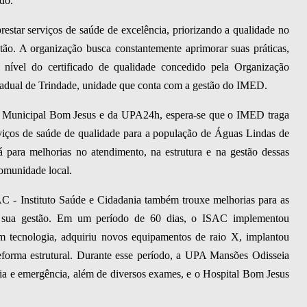
do.
tar serviços de saúde de excelência, priorizando a qualidade no
stão. A organização busca constantemente aprimorar suas práticas,
nível do certificado de qualidade concedido pela Organização
adual de Trindade, unidade que conta com a gestão do IMED.
l Municipal Bom Jesus e da UPA24h, espera-se que o IMED traga
viços de saúde de qualidade para a população de Águas Lindas de
rá para melhorias no atendimento, na estrutura e na gestão dessas
comunidade local.
SAC - Instituto Saúde e Cidadania também trouxe melhorias para as
 sua gestão. Em um período de 60 dias, o ISAC implementou
m tecnologia, adquiriu novos equipamentos de raio X, implantou
reforma estrutural. Durante esse período, a UPA Mansões Odisseia
ia e emergência, além de diversos exames, e o Hospital Bom Jesus