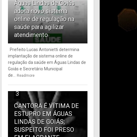
Águas Lindas de Goiás
adota novo sistema
online de regulação na
saúde para agilizar
atendimento
Prefeito Lucas Antonietti determina
implantação de sistema online de
regulação da saúde em Águas Lindas de
Goiás e Secretário Municipal
de...
Readmore
3
CANTORA É VÍTIMA DE
ESTUPRO EM ÁGUAS
LINDAS DE GOIÁS;
SUSPEITO FOI PRESO