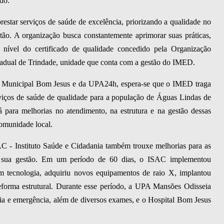
do.
tar serviços de saúde de excelência, priorizando a qualidade no
stão. A organização busca constantemente aprimorar suas práticas,
nível do certificado de qualidade concedido pela Organização
adual de Trindade, unidade que conta com a gestão do IMED.
l Municipal Bom Jesus e da UPA24h, espera-se que o IMED traga
viços de saúde de qualidade para a população de Águas Lindas de
rá para melhorias no atendimento, na estrutura e na gestão dessas
comunidade local.
SAC - Instituto Saúde e Cidadania também trouxe melhorias para as
 sua gestão. Em um período de 60 dias, o ISAC implementou
m tecnologia, adquiriu novos equipamentos de raio X, implantou
reforma estrutural. Durante esse período, a UPA Mansões Odisseia
ia e emergência, além de diversos exames, e o Hospital Bom Jesus