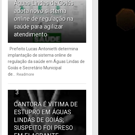
Águas Lindas de Goiás
adota novo sistema
online de regulação na
saúde para agilizar
atendimento
Prefeito Lucas Antonietti determina
implantação de sistema online de
regulação da saúde em Águas Lindas de
Goiás e Secretário Municipal
de...
Readmore
3
CANTORA É VÍTIMA DE
ESTUPRO EM ÁGUAS
LINDAS DE GOIÁS;
SUSPEITO FOI PRESO