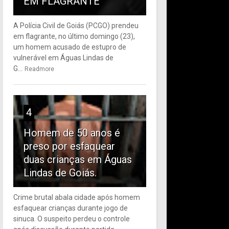
EM FLAGRANTE
A Polícia Civil de Goiás (PCGO) prendeu
em flagrante, no último domingo (23),
um homem acusado de estupro de
vulnerável em Águas Lindas de
G...
Readmore
4
Homem de 50 anos é
preso por esfaquear
duas crianças em Águas
Lindas de Goiás.
Crime brutal abala cidade após homem
esfaquear crianças durante jogo de
sinuca. O suspeito perdeu o controle