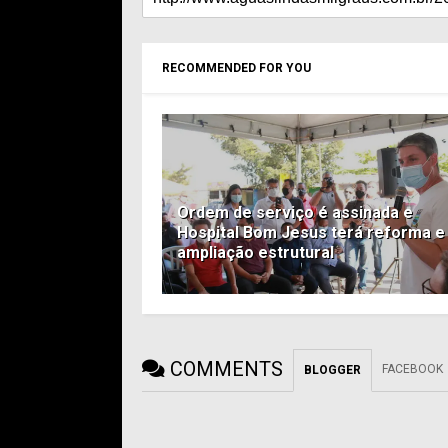
RECOMMENDED FOR YOU
Ordem de serviço é assinada e
Hospital Bom Jesus terá reforma e
ampliação estrutural
COMMENTS
FACEBOOK
BLOGGER