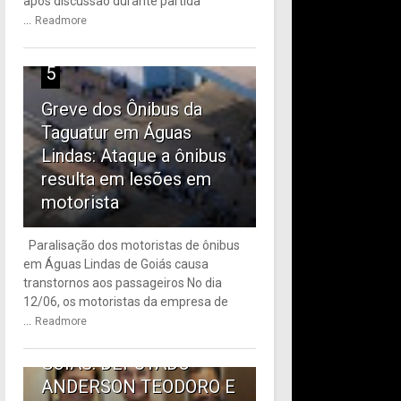
após discussão durante partida
...
Readmore
5
Greve dos Ônibus da
Taguatur em Águas
Lindas: Ataque a ônibus
resulta em lesões em
motorista
Paralisação dos motoristas de ônibus
em Águas Lindas de Goiás causa
6
transtornos aos passageiros No dia
12/06, os motoristas da empresa de
TRANSPORTE PÚBLICO
...
Readmore
EM ÁGUAS LINDAS DE
GOIÁS: DEPUTADO
ANDERSON TEODORO E