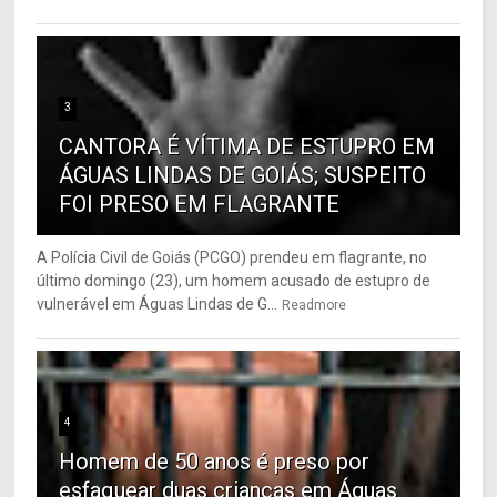
3
CANTORA É VÍTIMA DE ESTUPRO EM
ÁGUAS LINDAS DE GOIÁS; SUSPEITO
FOI PRESO EM FLAGRANTE
A Polícia Civil de Goiás (PCGO) prendeu em flagrante, no
último domingo (23), um homem acusado de estupro de
vulnerável em Águas Lindas de G...
Readmore
4
Homem de 50 anos é preso por
esfaquear duas crianças em Águas