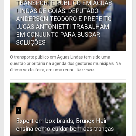
TRANSPORTE PÚBLICO EM ÁGUAS
LINDAS DE GOIÁS: DEPUTADO
ANDERSON TEODORO E PREFEITO
LUCAS ANTONIETTI TRABALHAM
EM CONJUNTO PARA BUSCAR
SOLUÇÕES
O transporte público em Águas Lindas tem sido uma
questão prioritária na agenda dos gestores municipais. Na
última sexta-feira, em uma reuni...
Readmore
7
Expert em box braids, Brunex Hair
ensina como cuidar bem das tranças