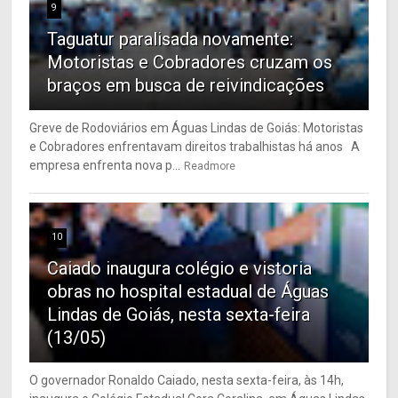
9
Taguatur paralisada novamente:
Motoristas e Cobradores cruzam os
braços em busca de reivindicações
Greve de Rodoviários em Águas Lindas de Goiás: Motoristas
e Cobradores enfrentavam direitos trabalhistas há anos A
empresa enfrenta nova p...
Readmore
10
Caiado inaugura colégio e vistoria
obras no hospital estadual de Águas
Lindas de Goiás, nesta sexta-feira
(13/05)
O governador Ronaldo Caiado, nesta sexta-feira, às 14h,