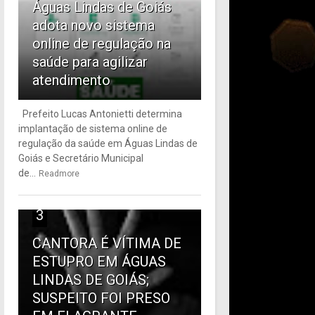
Águas Lindas de Goiás
adota novo sistema
online de regulação na
saúde para agilizar
atendimento
Prefeito Lucas Antonietti determina
implantação de sistema online de
regulação da saúde em Águas Lindas de
Goiás e Secretário Municipal
de...
Readmore
3
CANTORA É VÍTIMA DE
ESTUPRO EM ÁGUAS
LINDAS DE GOIÁS;
SUSPEITO FOI PRESO