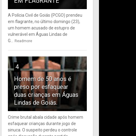
EM FLAGRANTE
A Polícia Civil de Goiás (PCGO) prendeu
em flagrante, no último domingo (23),
um homem acusado de estupro de
vulnerável em Águas Lindas de
G...
Readmore
4
Homem de 50 anos é
preso por esfaquear
duas crianças em Águas
Lindas de Goiás.
Crime brutal abala cidade após homem
esfaquear crianças durante jogo de
sinuca. O suspeito perdeu o controle