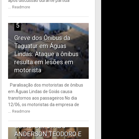
após discussão durante partida
...
Readmore
5
Greve dos Ônibus da
Taguatur em Águas
Lindas: Ataque a ônibus
resulta em lesões em
motorista
Paralisação dos motoristas de ônibus
em Águas Lindas de Goiás causa
6
transtornos aos passageiros No dia
12/06, os motoristas da empresa de
TRANSPORTE PÚBLICO
...
Readmore
EM ÁGUAS LINDAS DE
GOIÁS: DEPUTADO
ANDERSON TEODORO E