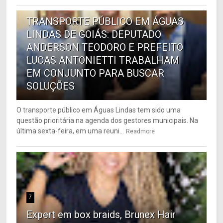
6
TRANSPORTE PÚBLICO EM ÁGUAS
LINDAS DE GOIÁS: DEPUTADO
ANDERSON TEODORO E PREFEITO
LUCAS ANTONIETTI TRABALHAM
EM CONJUNTO PARA BUSCAR
SOLUÇÕES
O transporte público em Águas Lindas tem sido uma
questão prioritária na agenda dos gestores municipais. Na
última sexta-feira, em uma reuni...
Readmore
7
Expert em box braids, Brunex Hair