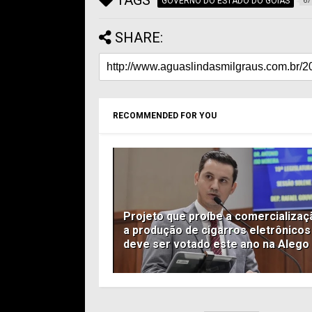
TAGS
GOVERNO DO ESTADO DO GOIÁS
67
SHARE:
RECOMMENDED FOR YOU
Projeto que proíbe a comercializaç
a produção de cigarros eletrônicos
deve ser votado este ano na Alego