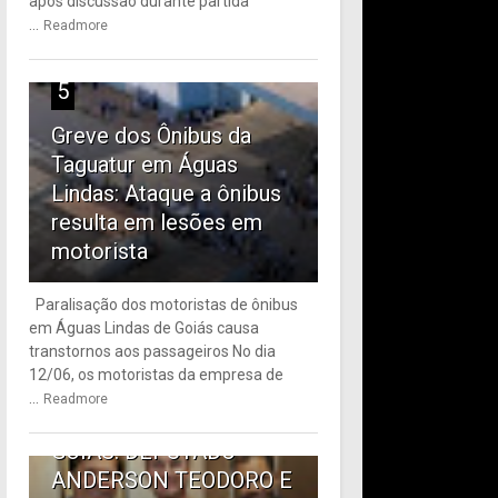
após discussão durante partida
...
Readmore
5
Greve dos Ônibus da
Taguatur em Águas
Lindas: Ataque a ônibus
resulta em lesões em
motorista
Paralisação dos motoristas de ônibus
em Águas Lindas de Goiás causa
6
transtornos aos passageiros No dia
12/06, os motoristas da empresa de
TRANSPORTE PÚBLICO
...
Readmore
EM ÁGUAS LINDAS DE
GOIÁS: DEPUTADO
ANDERSON TEODORO E