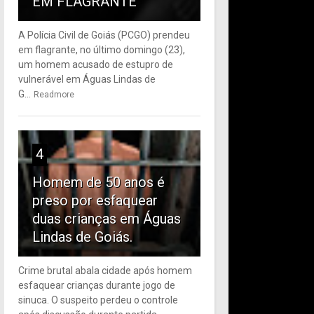
EM FLAGRANTE
A Polícia Civil de Goiás (PCGO) prendeu
em flagrante, no último domingo (23),
um homem acusado de estupro de
vulnerável em Águas Lindas de
G...
Readmore
4
Homem de 50 anos é
preso por esfaquear
duas crianças em Águas
Lindas de Goiás.
Crime brutal abala cidade após homem
esfaquear crianças durante jogo de
sinuca. O suspeito perdeu o controle