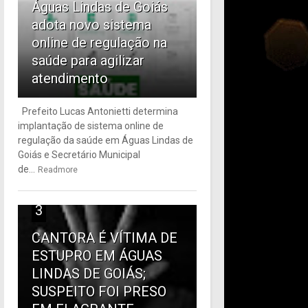
Águas Lindas de Goiás
adota novo sistema
online de regulação na
saúde para agilizar
atendimento
Prefeito Lucas Antonietti determina
implantação de sistema online de
regulação da saúde em Águas Lindas de
Goiás e Secretário Municipal
de...
Readmore
3
CANTORA É VÍTIMA DE
ESTUPRO EM ÁGUAS
LINDAS DE GOIÁS;
SUSPEITO FOI PRESO