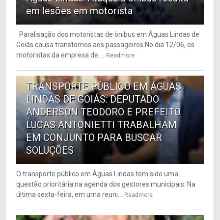
em lesões em motorista
Paralisação dos motoristas de ônibus em Águas Lindas de
Goiás causa transtornos aos passageiros No dia 12/06, os
motoristas da empresa de ...
Readmore
6
TRANSPORTE PÚBLICO EM ÁGUAS
LINDAS DE GOIÁS: DEPUTADO
ANDERSON TEODORO E PREFEITO
LUCAS ANTONIETTI TRABALHAM
EM CONJUNTO PARA BUSCAR
SOLUÇÕES
O transporte público em Águas Lindas tem sido uma
questão prioritária na agenda dos gestores municipais. Na
última sexta-feira, em uma reuni...
Readmore