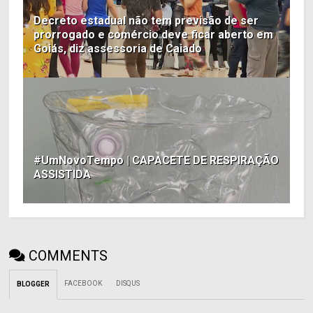
Decreto estadual não tem previsão de ser
prorrogado e comércio deve ficar aberto em
Goiás, diz assessoria de Caiado
#UmNovoTempo | CAPACETE DE RESPIRAÇÃO
ASSISTIDA
COMMENTS
FACEBOOK
DISQUS
BLOGGER