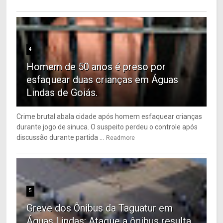
4
Homem de 50 anos é preso por
esfaquear duas crianças em Águas
Lindas de Goiás.
Crime brutal abala cidade após homem esfaquear crianças
durante jogo de sinuca. O suspeito perdeu o controle após
discussão durante partida ...
Readmore
5
Greve dos Ônibus da Taguatur em
Águas Lindas: Ataque a ônibus resulta