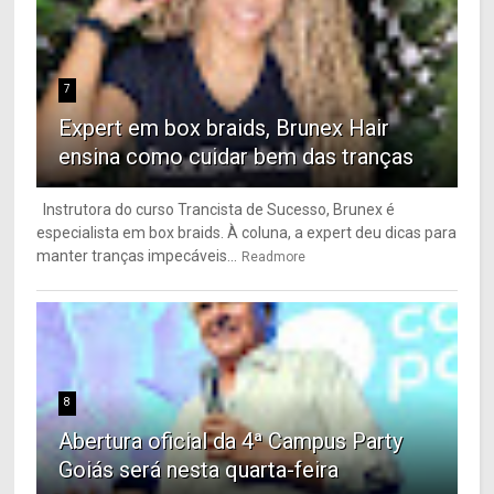
7
Expert em box braids, Brunex Hair
ensina como cuidar bem das tranças
Instrutora do curso Trancista de Sucesso, Brunex é
especialista em box braids. À coluna, a expert deu dicas para
manter tranças impecáveis...
Readmore
8
Abertura oficial da 4ª Campus Party
Goiás será nesta quarta-feira