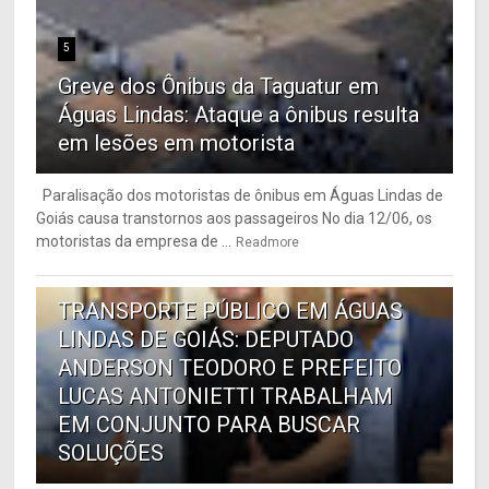
5
Greve dos Ônibus da Taguatur em
Águas Lindas: Ataque a ônibus resulta
em lesões em motorista
Paralisação dos motoristas de ônibus em Águas Lindas de
Goiás causa transtornos aos passageiros No dia 12/06, os
motoristas da empresa de ...
Readmore
6
TRANSPORTE PÚBLICO EM ÁGUAS
LINDAS DE GOIÁS: DEPUTADO
ANDERSON TEODORO E PREFEITO
LUCAS ANTONIETTI TRABALHAM
EM CONJUNTO PARA BUSCAR
SOLUÇÕES