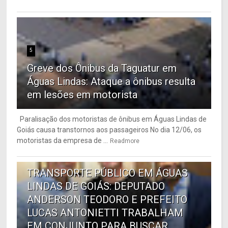
5
Greve dos Ônibus da Taguatur em
Águas Lindas: Ataque a ônibus resulta
em lesões em motorista
Paralisação dos motoristas de ônibus em Águas Lindas de
Goiás causa transtornos aos passageiros No dia 12/06, os
motoristas da empresa de ...
Readmore
6
TRANSPORTE PÚBLICO EM ÁGUAS
LINDAS DE GOIÁS: DEPUTADO
ANDERSON TEODORO E PREFEITO
LUCAS ANTONIETTI TRABALHAM
EM CONJUNTO PARA BUSCAR