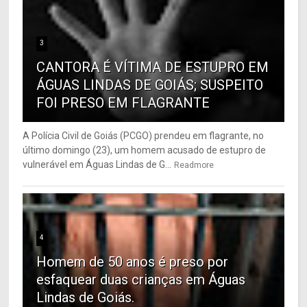
3
CANTORA É VÍTIMA DE ESTUPRO EM
ÁGUAS LINDAS DE GOIÁS; SUSPEITO
FOI PRESO EM FLAGRANTE
A Polícia Civil de Goiás (PCGO) prendeu em flagrante, no
último domingo (23), um homem acusado de estupro de
vulnerável em Águas Lindas de G...
Readmore
4
Homem de 50 anos é preso por
esfaquear duas crianças em Águas
Lindas de Goiás.