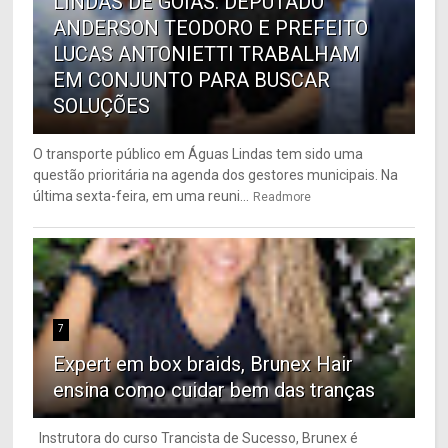
LINDAS DE GOIÁS: DEPUTADO
ANDERSON TEODORO E PREFEITO
LUCAS ANTONIETTI TRABALHAM
EM CONJUNTO PARA BUSCAR
SOLUÇÕES
O transporte público em Águas Lindas tem sido uma
questão prioritária na agenda dos gestores municipais. Na
última sexta-feira, em uma reuni...
Readmore
7
Expert em box braids, Brunex Hair
ensina como cuidar bem das tranças
Instrutora do curso Trancista de Sucesso, Brunex é