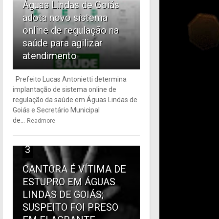
Águas Lindas de Goiás
adota novo sistema
online de regulação na
saúde para agilizar
atendimento
Prefeito Lucas Antonietti determina
implantação de sistema online de
regulação da saúde em Águas Lindas de
Goiás e Secretário Municipal
de...
Readmore
3
CANTORA É VÍTIMA DE
ESTUPRO EM ÁGUAS
LINDAS DE GOIÁS;
SUSPEITO FOI PRESO