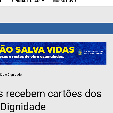
E
OPINIÃO E DICAS
NOSSO POVO
as recebem cartões dos
 Dignidade