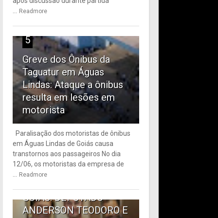
após discussão durante partida
...
Readmore
5
Greve dos Ônibus da
Taguatur em Águas
Lindas: Ataque a ônibus
resulta em lesões em
motorista
Paralisação dos motoristas de ônibus
em Águas Lindas de Goiás causa
6
transtornos aos passageiros No dia
12/06, os motoristas da empresa de
TRANSPORTE PÚBLICO
...
Readmore
EM ÁGUAS LINDAS DE
GOIÁS: DEPUTADO
ANDERSON TEODORO E