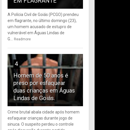
EM FLAGRANTE
A Polícia Civil de Goiás (PCGO) prendeu
em flagrante, no último domingo (23),
um homem acusado de estupro de
vulnerável em Águas Lindas de
G...
Readmore
4
Homem de 50 anos é
preso por esfaquear
duas crianças em Águas
Lindas de Goiás.
Crime brutal abala cidade após homem
esfaquear crianças durante jogo de
sinuca. O suspeito perdeu o controle