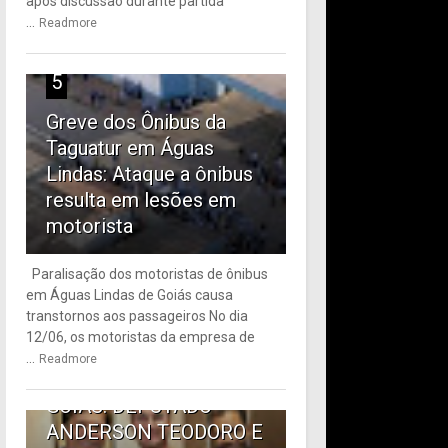
após discussão durante partida
...
Readmore
5
Greve dos Ônibus da
Taguatur em Águas
Lindas: Ataque a ônibus
resulta em lesões em
motorista
Paralisação dos motoristas de ônibus
em Águas Lindas de Goiás causa
6
transtornos aos passageiros No dia
12/06, os motoristas da empresa de
TRANSPORTE PÚBLICO
...
Readmore
EM ÁGUAS LINDAS DE
GOIÁS: DEPUTADO
ANDERSON TEODORO E