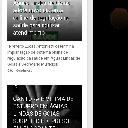
Águas Lindas de Goiás
adota novo sistema
online de regulação na
saúde para agilizar
atendimento
Prefeito Lucas Antonietti determina
implantação de sistema online de
regulação da saúde em Águas Lindas de
Goiás e Secretário Municipal
de...
Readmore
3
CANTORA É VÍTIMA DE
ESTUPRO EM ÁGUAS
LINDAS DE GOIÁS;
SUSPEITO FOI PRESO