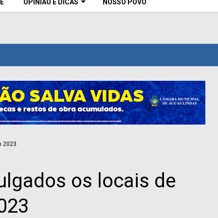
E
OPINIÃO E DICAS
NOSSO POVO
vulgados os locais de
023