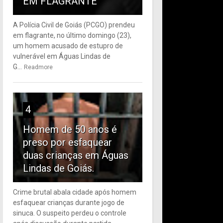
EM FLAGRANTE
A Polícia Civil de Goiás (PCGO) prendeu
em flagrante, no último domingo (23),
um homem acusado de estupro de
vulnerável em Águas Lindas de
G...
Readmore
4
Homem de 50 anos é
preso por esfaquear
duas crianças em Águas
Lindas de Goiás.
Crime brutal abala cidade após homem
esfaquear crianças durante jogo de
sinuca. O suspeito perdeu o controle